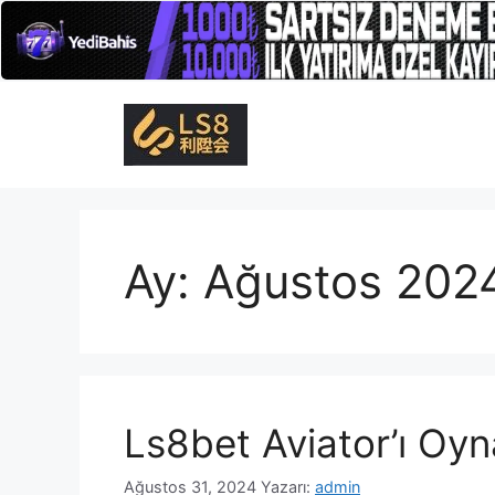
İçeriğe
atla
Ay:
Ağustos 202
Ls8bet Aviator’ı Oyn
Ağustos 31, 2024
Yazarı:
admin