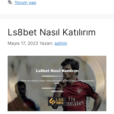
Yorum yap
Ls8bet Nasıl Katılırım
Mayıs 17, 2023
Yazarı:
admin