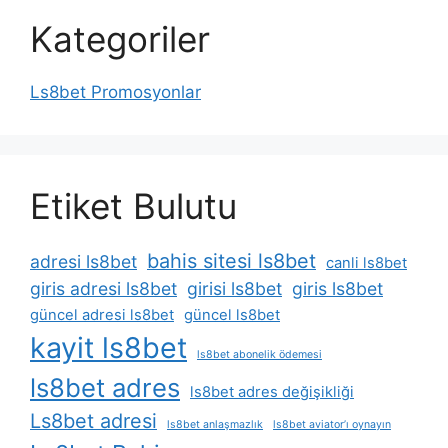
Kategoriler
Ls8bet Promosyonlar
Etiket Bulutu
bahis sitesi ls8bet
adresi ls8bet
canli ls8bet
giris adresi ls8bet
girisi ls8bet
giris ls8bet
güncel adresi ls8bet
güncel ls8bet
kayit ls8bet
ls8bet abonelik ödemesi
ls8bet adres
ls8bet adres değişikliği
Ls8bet adresi
ls8bet anlaşmazlık
ls8bet aviator’ı oynayın