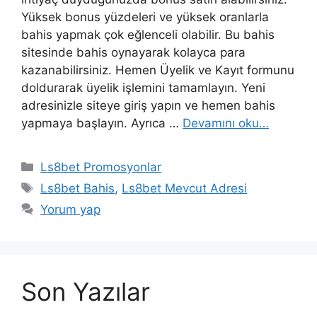
Yüksek bonus yüzdeleri ve yüksek oranlarla
bahis yapmak çok eğlenceli olabilir. Bu bahis
sitesinde bahis oynayarak kolayca para
kazanabilirsiniz. Hemen Üyelik ve Kayıt formunu
doldurarak üyelik işlemini tamamlayın. Yeni
adresinizle siteye giriş yapın ve hemen bahis
yapmaya başlayın. Ayrıca …
Devamını oku…
Kategoriler
Ls8bet Promosyonlar
Etiketler
Ls8bet Bahis
,
Ls8bet Mevcut Adresi
Yorum yap
Son Yazılar