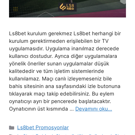
Ls8bet kurulum gerekmez Ls8bet herhangi bir
kurulum gerektirmeden erişilebilen bir TV
uygulamasıdır. Uygulama inanılmaz derecede
kullanıcı dostudur. Ayrıca diğer uygulamalara
yönelik öneriler sunan uygulamalar düşük
kalitededir ve tüm işletim sistemlerinde
kullanılamaz. Maçı canlı izleyemeseniz bile
bahis sitesinin ana sayfasındaki izle butonuna
tıklayarak maçı takip edebilirsiniz. Bu eylem
oynatıcıyı ayrı bir pencerede başlatacaktır.
Oynatıcının üst kısmında …
Devamını oku…
Kategoriler
Ls8bet Promosyonlar