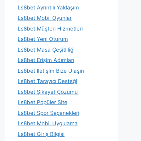
Ls8bet Ayrıntılı Yaklaşım
Ls8bet Mobil Oyunlar
Ls8bet Müşteri Hizmetleri
Ls8bet Yeni Oturum
Ls8bet Masa Çeşitliliği
Ls8bet Erişim Adımları
Ls8bet İletişim Bize Ulaşın
Ls8bet Tarayıcı Desteği
Ls8bet Şikayet Çözümü
Ls8bet Popüler Site
Ls8bet Spor Seçenekleri
Ls8bet Mobil Uygulama
Ls8bet Giriş Bilgisi