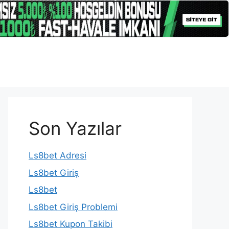
Son Yazılar
Ls8bet Adresi
Ls8bet Giriş
Ls8bet
Ls8bet Giriş Problemi
Ls8bet Kupon Takibi