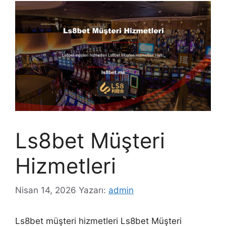
Ls8bet Müşteri
Hizmetleri
Nisan 14, 2026
Yazarı:
admin
Ls8bet müşteri hizmetleri Ls8bet Müşteri