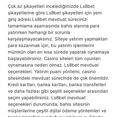
Çok az şikayetleri incelediğimizde Ls8bet
şikayetlerine göre Ls8bet şikayetleri için yeni
giriş adresi.Ls8bet mevduat sürecinizi
tamamlama aşamasında bahis alanına para
yatırırken herhangi bir sorunla
karşılaşmayacaksınız. Siteye yatırım yapmaktan
para kazanmak için, bu yatırım işlemlerini
mümkün olan en kısa sürede yaparak oynamaya
başlayabilirsiniz. Casino siteleri tüm oyunları
oynamasına neden olmaz. Ls8bet mevduat
seçenekleri. Yatırım puanı yöntemi, casino
sitesindeki mevduat sürecinde de çok önemlidir.
Kredi kartları, banka kartları, banka transferleri
ve daha fazlası gibi çeşitli seçenekler arasından
seçim yapabilirsiniz. Ls8bet mevduat
seçenekleri durumunda, bahis sitesinin
müşterilerine çeşitli dijital ödeme yöntemleri ve