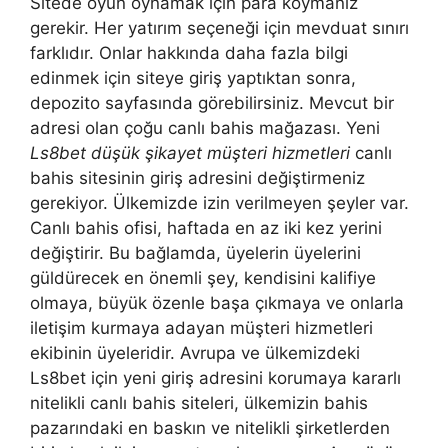
Sitede oyun oynamak için para koymanız
gerekir. Her yatırım seçeneği için mevduat sınırı
farklıdır. Onlar hakkında daha fazla bilgi
edinmek için siteye giriş yaptıktan sonra,
depozito sayfasında görebilirsiniz. Mevcut bir
adresi olan çoğu canlı bahis mağazası. Yeni
Ls8bet düşük şikayet müşteri hizmetleri
canlı
bahis sitesinin giriş adresini değiştirmeniz
gerekiyor. Ülkemizde izin verilmeyen şeyler var.
Canlı bahis ofisi, haftada en az iki kez yerini
değiştirir. Bu bağlamda, üyelerin üyelerini
güldürecek en önemli şey, kendisini kalifiye
olmaya, büyük özenle başa çıkmaya ve onlarla
iletişim kurmaya adayan müşteri hizmetleri
ekibinin üyeleridir. Avrupa ve ülkemizdeki
Ls8bet için yeni giriş adresini korumaya kararlı
nitelikli canlı bahis siteleri, ülkemizin bahis
pazarındaki en baskın ve nitelikli şirketlerden