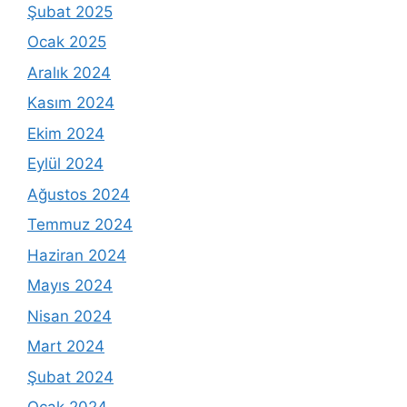
Şubat 2025
Ocak 2025
Aralık 2024
Kasım 2024
Ekim 2024
Eylül 2024
Ağustos 2024
Temmuz 2024
Haziran 2024
Mayıs 2024
Nisan 2024
Mart 2024
Şubat 2024