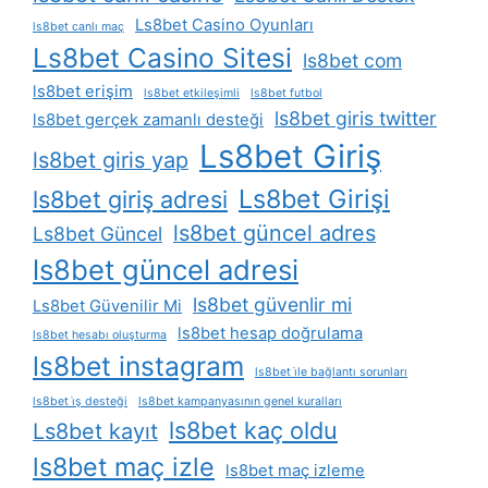
Ls8bet Casino Oyunları
ls8bet canlı maç
Ls8bet Casino Sitesi
ls8bet com
ls8bet erişim
ls8bet etkileşimli
ls8bet futbol
ls8bet giris twitter
ls8bet gerçek zamanlı desteği
Ls8bet Giriş
ls8bet giris yap
Ls8bet Girişi
ls8bet giriş adresi
ls8bet güncel adres
Ls8bet Güncel
ls8bet güncel adresi
ls8bet güvenlir mi
Ls8bet Güvenilir Mi
ls8bet hesap doğrulama
ls8bet hesabı oluşturma
ls8bet instagram
ls8bet i̇le bağlantı sorunları
ls8bet i̇ş desteği
ls8bet kampanyasının genel kuralları
ls8bet kaç oldu
Ls8bet kayıt
ls8bet maç izle
ls8bet maç izleme