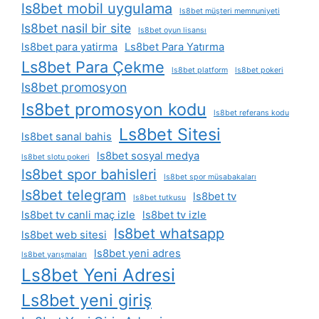
ls8bet mobil uygulama
ls8bet müşteri memnuniyeti
ls8bet nasil bir site
ls8bet oyun lisansı
ls8bet para yatirma
Ls8bet Para Yatırma
Ls8bet Para Çekme
ls8bet platform
ls8bet pokeri
ls8bet promosyon
ls8bet promosyon kodu
ls8bet referans kodu
Ls8bet Sitesi
ls8bet sanal bahis
ls8bet sosyal medya
ls8bet slotu pokeri
ls8bet spor bahisleri
ls8bet spor müsabakaları
ls8bet telegram
ls8bet tv
ls8bet tutkusu
ls8bet tv canli maç izle
ls8bet tv izle
ls8bet whatsapp
ls8bet web sitesi
ls8bet yeni adres
ls8bet yarışmaları
Ls8bet Yeni Adresi
Ls8bet yeni giriş