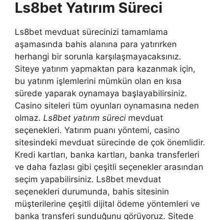
Ls8bet Yatırım Süreci
Ls8bet mevduat sürecinizi tamamlama
aşamasında bahis alanına para yatırırken
herhangi bir sorunla karşılaşmayacaksınız.
Siteye yatırım yapmaktan para kazanmak için,
bu yatırım işlemlerini mümkün olan en kısa
sürede yaparak oynamaya başlayabilirsiniz.
Casino siteleri tüm oyunları oynamasına neden
olmaz.
Ls8bet yatırım süreci
mevduat
seçenekleri. Yatırım puanı yöntemi, casino
sitesindeki mevduat sürecinde de çok önemlidir.
Kredi kartları, banka kartları, banka transferleri
ve daha fazlası gibi çeşitli seçenekler arasından
seçim yapabilirsiniz. Ls8bet mevduat
seçenekleri durumunda, bahis sitesinin
müşterilerine çeşitli dijital ödeme yöntemleri ve
banka transferi sunduğunu görüyoruz. Sitede