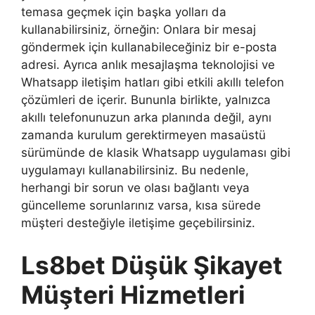
temasa geçmek için başka yolları da
kullanabilirsiniz, örneğin: Onlara bir mesaj
göndermek için kullanabileceğiniz bir e-posta
adresi. Ayrıca anlık mesajlaşma teknolojisi ve
Whatsapp iletişim hatları gibi etkili akıllı telefon
çözümleri de içerir. Bununla birlikte, yalnızca
akıllı telefonunuzun arka planında değil, aynı
zamanda kurulum gerektirmeyen masaüstü
sürümünde de klasik Whatsapp uygulaması gibi
uygulamayı kullanabilirsiniz. Bu nedenle,
herhangi bir sorun ve olası bağlantı veya
güncelleme sorunlarınız varsa, kısa sürede
müşteri desteğiyle iletişime geçebilirsiniz.
Ls8bet Düşük Şikayet
Müşteri Hizmetleri