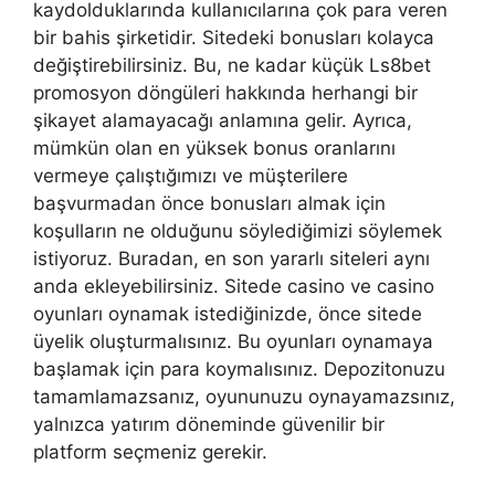
kaydolduklarında kullanıcılarına çok para veren
bir bahis şirketidir. Sitedeki bonusları kolayca
değiştirebilirsiniz. Bu, ne kadar küçük Ls8bet
promosyon döngüleri hakkında herhangi bir
şikayet alamayacağı anlamına gelir. Ayrıca,
mümkün olan en yüksek bonus oranlarını
vermeye çalıştığımızı ve müşterilere
başvurmadan önce bonusları almak için
koşulların ne olduğunu söylediğimizi söylemek
istiyoruz. Buradan, en son yararlı siteleri aynı
anda ekleyebilirsiniz. Sitede casino ve casino
oyunları oynamak istediğinizde, önce sitede
üyelik oluşturmalısınız. Bu oyunları oynamaya
başlamak için para koymalısınız. Depozitonuzu
tamamlamazsanız, oyununuzu oynayamazsınız,
yalnızca yatırım döneminde güvenilir bir
platform seçmeniz gerekir.