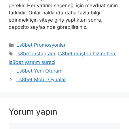
gerekir. Her yatırım seçeneği için mevduat sınırı
farklıdır. Onlar hakkında daha fazla bilgi
edinmek için siteye giriş yaptıktan sonra,
depozito sayfasında görebilirsiniz.
Kategoriler
Ls8bet Promosyonlar
Etiketler
ls8bet instagram
,
ls8bet müşteri hizmetleri
,
ls8bet yatırım süreci
Ls8bet Yeni Oturum
Ls8bet Mobil Oyunlar
Yorum yapın
Yorum