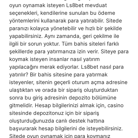
oyun oynamak isteyen Ls8bet mevduat
seçenekleri, kendilerine sunulan bu ödeme
yöntemlerini kullanarak para yatırabilir. Sitede
paranızı kolayca yönetebilir ve hızlı bir şekilde
yapabilirsiniz. Aynı zamanda, geri çekilme ile
ilgili bir sorun yoktur. Tüm bahis siteleri farklı
şekillerde para yatırmanıza izin verir. Siteye para
koymak isteyen insanlar nasıl yatırım
yapılacağını merak ediyorlar. Ls8bet nasıl para
yatırılır? Bir bahis sitesine para yatırmak
isteyenler, sitenin geçerli oturum açma adresine
ulaştıktan ve orada bir sipariş oluşturduktan
sonra bu giriş adresinin depozito bölümüne
gitmelidir. Hesap bilgilerinizi almak için, casino
sitesinde depozitonuz için bir sipariş
oluşturduğunuzda canlı destek hattına
başvurarak hesap bilgilerini de isteyebilirsiniz.
Sitede oyun oynamak için para koymanız