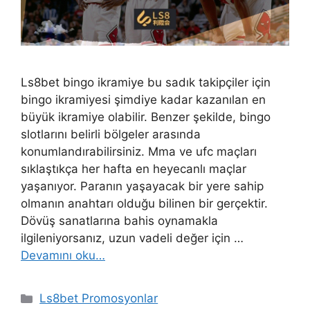
Ls8bet bingo ikramiye bu sadık takipçiler için
bingo ikramiyesi şimdiye kadar kazanılan en
büyük ikramiye olabilir. Benzer şekilde, bingo
slotlarını belirli bölgeler arasında
konumlandırabilirsiniz. Mma ve ufc maçları
sıklaştıkça her hafta en heyecanlı maçlar
yaşanıyor. Paranın yaşayacak bir yere sahip
olmanın anahtarı olduğu bilinen bir gerçektir.
Dövüş sanatlarına bahis oynamakla
ilgileniyorsanız, uzun vadeli değer için …
Devamını oku…
Kategoriler
Ls8bet Promosyonlar