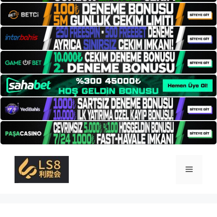
İçeriğe
atla
Menü