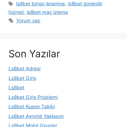
Etiketler
ls8bet bingo i̇kramiye
,
ls8bet güvenilir
hizmet
,
ls8bet maç izleme
Yorum yap
Son Yazılar
Ls8bet Adresi
Ls8bet Giriş
Ls8bet
Ls8bet Giriş Problemi
Ls8bet Kupon Takibi
Ls8bet Ayrıntılı Yaklaşım
Ls8bet Mobil Oyunlar