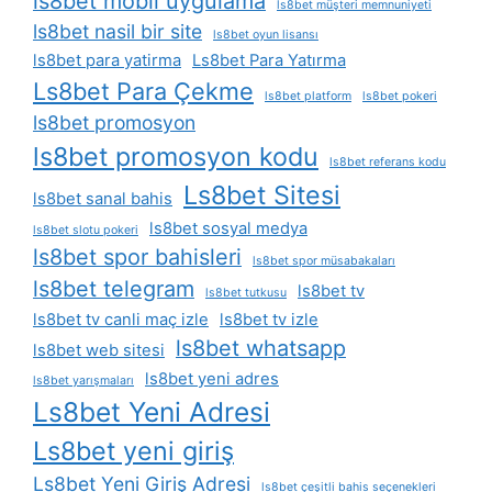
ls8bet mobil uygulama
ls8bet müşteri memnuniyeti
ls8bet nasil bir site
ls8bet oyun lisansı
ls8bet para yatirma
Ls8bet Para Yatırma
Ls8bet Para Çekme
ls8bet platform
ls8bet pokeri
ls8bet promosyon
ls8bet promosyon kodu
ls8bet referans kodu
Ls8bet Sitesi
ls8bet sanal bahis
ls8bet sosyal medya
ls8bet slotu pokeri
ls8bet spor bahisleri
ls8bet spor müsabakaları
ls8bet telegram
ls8bet tv
ls8bet tutkusu
ls8bet tv canli maç izle
ls8bet tv izle
ls8bet whatsapp
ls8bet web sitesi
ls8bet yeni adres
ls8bet yarışmaları
Ls8bet Yeni Adresi
Ls8bet yeni giriş
Ls8bet Yeni Giriş Adresi
ls8bet çeşitli bahis seçenekleri