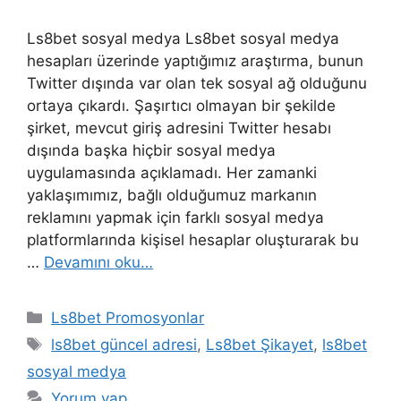
Ls8bet sosyal medya Ls8bet sosyal medya
hesapları üzerinde yaptığımız araştırma, bunun
Twitter dışında var olan tek sosyal ağ olduğunu
ortaya çıkardı. Şaşırtıcı olmayan bir şekilde
şirket, mevcut giriş adresini Twitter hesabı
dışında başka hiçbir sosyal medya
uygulamasında açıklamadı. Her zamanki
yaklaşımımız, bağlı olduğumuz markanın
reklamını yapmak için farklı sosyal medya
platformlarında kişisel hesaplar oluşturarak bu
…
Devamını oku…
Kategoriler
Ls8bet Promosyonlar
Etiketler
ls8bet güncel adresi
,
Ls8bet Şikayet
,
ls8bet
sosyal medya
Yorum yap