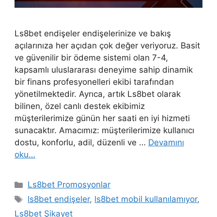
Ls8bet endişeler endişelerinize ve bakış
açılarınıza her açıdan çok değer veriyoruz. Basit
ve güvenilir bir ödeme sistemi olan 7-4,
kapsamlı uluslararası deneyime sahip dinamik
bir finans profesyonelleri ekibi tarafından
yönetilmektedir. Ayrıca, artık Ls8bet olarak
bilinen, özel canlı destek ekibimiz
müşterilerimize günün her saati en iyi hizmeti
sunacaktır. Amacımız: müşterilerimize kullanıcı
dostu, konforlu, adil, düzenli ve …
Devamını
oku…
Kategoriler
Ls8bet Promosyonlar
Etiketler
ls8bet endişeler
,
ls8bet mobil kullanılamıyor
,
Ls8bet Şikayet