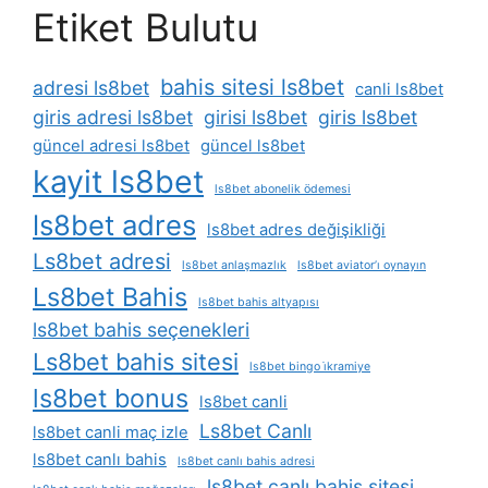
Etiket Bulutu
bahis sitesi ls8bet
adresi ls8bet
canli ls8bet
giris adresi ls8bet
girisi ls8bet
giris ls8bet
güncel adresi ls8bet
güncel ls8bet
kayit ls8bet
ls8bet abonelik ödemesi
ls8bet adres
ls8bet adres değişikliği
Ls8bet adresi
ls8bet anlaşmazlık
ls8bet aviator’ı oynayın
Ls8bet Bahis
ls8bet bahis altyapısı
ls8bet bahis seçenekleri
Ls8bet bahis sitesi
ls8bet bingo i̇kramiye
ls8bet bonus
ls8bet canli
Ls8bet Canlı
ls8bet canli maç izle
ls8bet canlı bahis
ls8bet canlı bahis adresi
ls8bet canlı bahis sitesi