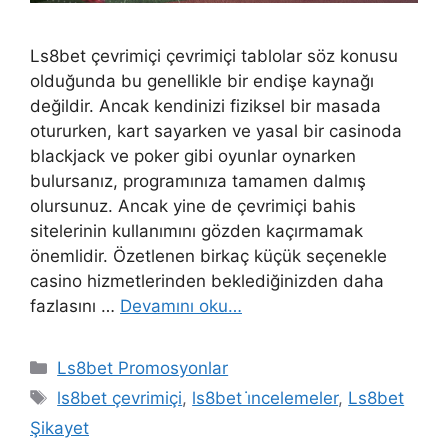
Ls8bet çevrimiçi çevrimiçi tablolar söz konusu
olduğunda bu genellikle bir endişe kaynağı
değildir. Ancak kendinizi fiziksel bir masada
otururken, kart sayarken ve yasal bir casinoda
blackjack ve poker gibi oyunlar oynarken
bulursanız, programınıza tamamen dalmış
olursunuz. Ancak yine de çevrimiçi bahis
sitelerinin kullanımını gözden kaçırmamak
önemlidir. Özetlenen birkaç küçük seçenekle
casino hizmetlerinden beklediğinizden daha
fazlasını …
Devamını oku…
Kategoriler
Ls8bet Promosyonlar
Etiketler
ls8bet çevrimiçi
,
ls8bet i̇ncelemeler
,
Ls8bet
Şikayet