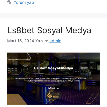
Yorum yap
Ls8bet Sosyal Medya
Mart 16, 2024
Yazarı:
admin