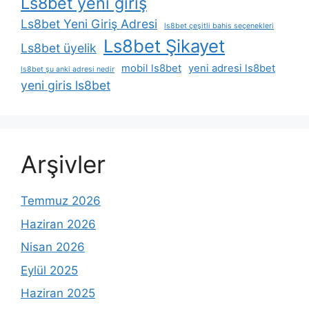
Ls8bet yeni giriş
Ls8bet Yeni Giriş Adresi
ls8bet çeşitli bahis seçenekleri
Ls8bet Şikayet
Ls8bet üyelik
mobil ls8bet
yeni adresi ls8bet
ls8bet şu anki adresi nedir
yeni giris ls8bet
Arşivler
Temmuz 2026
Haziran 2026
Nisan 2026
Eylül 2025
Haziran 2025