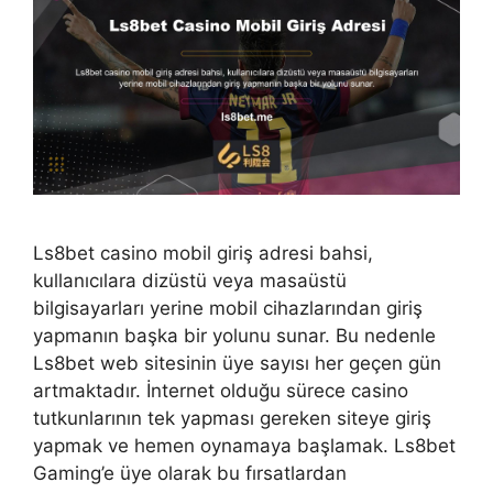
Ls8bet casino mobil giriş adresi bahsi,
kullanıcılara dizüstü veya masaüstü
bilgisayarları yerine mobil cihazlarından giriş
yapmanın başka bir yolunu sunar. Bu nedenle
Ls8bet web sitesinin üye sayısı her geçen gün
artmaktadır. İnternet olduğu sürece casino
tutkunlarının tek yapması gereken siteye giriş
yapmak ve hemen oynamaya başlamak. Ls8bet
Gaming’e üye olarak bu fırsatlardan