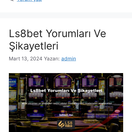
Ls8bet Yorumları Ve
Şikayetleri
Mart 13, 2024
Yazarı:
admin