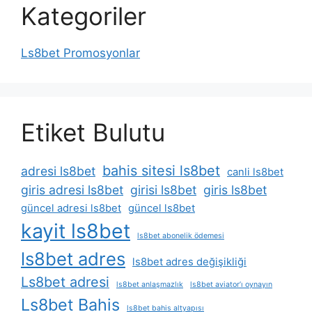
Kategoriler
Ls8bet Promosyonlar
Etiket Bulutu
bahis sitesi ls8bet
adresi ls8bet
canli ls8bet
giris adresi ls8bet
girisi ls8bet
giris ls8bet
güncel adresi ls8bet
güncel ls8bet
kayit ls8bet
ls8bet abonelik ödemesi
ls8bet adres
ls8bet adres değişikliği
Ls8bet adresi
ls8bet anlaşmazlık
ls8bet aviator’ı oynayın
Ls8bet Bahis
ls8bet bahis altyapısı