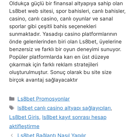
Oldukça güçlü bir finansal altyapıya sahip olan
Ls8bet web sitesi, spor bahisleri, canlı bahisler,
casino, canlı casino, canlı oyunlar ve sanal
sporlar gibi çeşitli bahis seçenekleri
sunmaktadır. Yasadışı casino platformlarının
önde gelenlerinden biri olan Ls8bet, üyelerine
benzersiz ve farklı bir oyun deneyimi sunuyor.
Popüler platformlarda karı en üst düzeye
çıkarmak için farklı reklam stratejileri
oluşturulmuştur. Sonuç olarak bu site size
birçok avantaj sağlayacaktır
Kategoriler
Ls8bet Promosyonlar
Etiketler
ls8bet canlı casino altyapı sağlayıcıları
,
Ls8bet Giriş
,
ls8bet kayıt sonrası hesap
aktifleştirme
Ls8bet Bağlantı Nasıl Yapılır