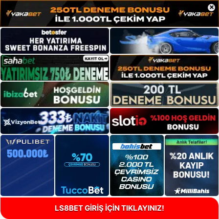
×
LS8BET GİRİŞ İÇİN TIKLAYINIZ!