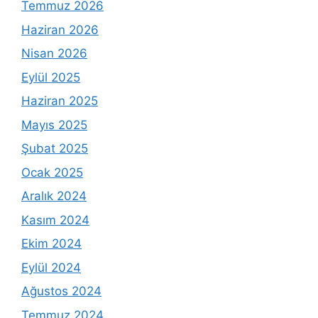
Temmuz 2026
Haziran 2026
Nisan 2026
Eylül 2025
Haziran 2025
Mayıs 2025
Şubat 2025
Ocak 2025
Aralık 2024
Kasım 2024
Ekim 2024
Eylül 2024
Ağustos 2024
Temmuz 2024