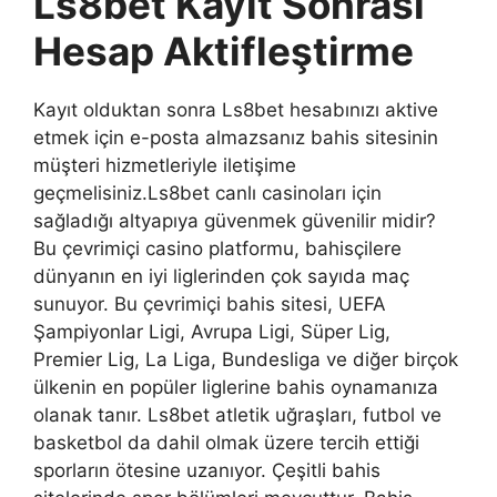
Ls8bet Kayıt Sonrası
Hesap Aktifleştirme
Kayıt olduktan sonra Ls8bet hesabınızı aktive
etmek için e-posta almazsanız bahis sitesinin
müşteri hizmetleriyle iletişime
geçmelisiniz.Ls8bet canlı casinoları için
sağladığı altyapıya güvenmek güvenilir midir?
Bu çevrimiçi casino platformu, bahisçilere
dünyanın en iyi liglerinden çok sayıda maç
sunuyor. Bu çevrimiçi bahis sitesi, UEFA
Şampiyonlar Ligi, Avrupa Ligi, Süper Lig,
Premier Lig, La Liga, Bundesliga ve diğer birçok
ülkenin en popüler liglerine bahis oynamanıza
olanak tanır. Ls8bet atletik uğraşları, futbol ve
basketbol da dahil olmak üzere tercih ettiği
sporların ötesine uzanıyor. Çeşitli bahis