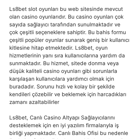
Ls8bet slot oyunları bu web sitesinde mevcut
olan casino oyunlarıdır. Bu casino oyunları çok
sayıda sağlayıcı tarafından sunulmaktadır ve
çok çeşitli seçeneklere sahiptir. Bu bahis formu
çeşitli popüler oyunlar sunarak geniş bir kullanıcı
kitlesine hitap etmektedir. Ls8bet, oyun
hizmetlerinin yanı sıra kullanıcılarına yardım da
sunmaktadır. Bu hizmet, sitede donma veya
düşük kaliteli casino oyunları gibi sorunlarla
karşılaşan kullanıcılara yardımcı olmak için
buradadır. Sorunu hızlı ve kolay bir şekilde
kendileri çözebilir ve beklemek için harcadıkları
zamanı azaltabilirler
Ls8bet, Canlı Casino Altyapı Sağlayıcılarını
desteklemek için en iyi yazılım firmalarıyla iş
birliği yapmaktadır. Canlı Bahis Ofisi bu nedenle