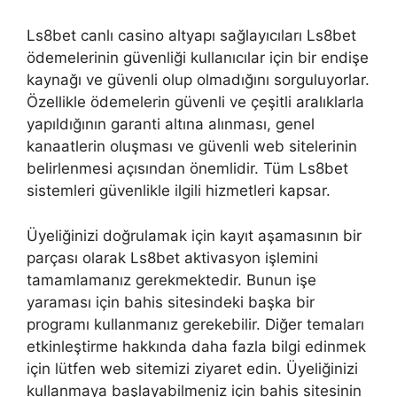
Ls8bet canlı casino altyapı sağlayıcıları Ls8bet
ödemelerinin güvenliği kullanıcılar için bir endişe
kaynağı ve güvenli olup olmadığını sorguluyorlar.
Özellikle ödemelerin güvenli ve çeşitli aralıklarla
yapıldığının garanti altına alınması, genel
kanaatlerin oluşması ve güvenli web sitelerinin
belirlenmesi açısından önemlidir. Tüm Ls8bet
sistemleri güvenlikle ilgili hizmetleri kapsar.
Üyeliğinizi doğrulamak için kayıt aşamasının bir
parçası olarak Ls8bet aktivasyon işlemini
tamamlamanız gerekmektedir. Bunun işe
yaraması için bahis sitesindeki başka bir
programı kullanmanız gerekebilir. Diğer temaları
etkinleştirme hakkında daha fazla bilgi edinmek
için lütfen web sitemizi ziyaret edin. Üyeliğinizi
kullanmaya başlayabilmeniz için bahis sitesinin