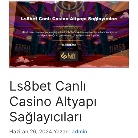
Ls8bet Canlı
Casino Altyapı
Sağlayıcıları
Haziran 26, 2024
Yazarı:
admin