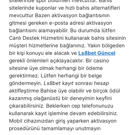
sitelerinde spor bölümleri mevcuttur. Bahis
sitelerinde kuponlar ve hızlı bahis alternatifleri
mevcuttur Bazen aktivasyon bağlantısının
gitmesi gereken e-posta adresi aktivasyon
bağlantısını alamayabilir. Bu durumda lütfen
Canlı Destek Hizmetini kullanarak bahis sitesinin
müşteri hizmetlerine bağlanınız. Yakın bölgeden
bir kişi konuyu ele alacak ve
Ls8bet Güncel
gerekli önlemleri açıklayacaktır. Bir casino
sitesine üye olmak herhangi bir ödeme
gerektirmez. Lütfen herhangi bir belge
göndermeyin.
Ls8bet kayıt sonrası hesap
aktifleştirme
Bahise üye olabilir ve birçok ödül
kazanmış olağanüstü bir deneyimin keyfini
çıkarabilirsiniz. Beklerken cep telefonunuzu
kullanarak kayıt işlemine devam edebilirsiniz.
Mobil cihazınızdan giriş yaparken aktivasyon
prosedürünü tamamlamayı unutmayın