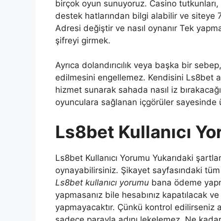
birçok oyun sunuyoruz. Casino tutkunları, b
destek hatlarından bilgi alabilir ve siteye 
Adresi değiştir ve nasıl oynanır Tek yapm
şifreyi girmek.
Ayrıca dolandırıcılık veya başka bir sebep,
edilmesini engellemez. Kendisini Ls8bet ay
hizmet sunarak sahada nasıl iz bırakacağını
oyunculara sağlanan içgörüler sayesinde 
Ls8bet Kullanıcı Y
Ls8bet Kullanıcı Yorumu Yukarıdaki şartla
oynayabilirsiniz. Şikayet sayfasındaki tüm
Ls8bet kullanıcı yorumu
bana ödeme yapm
yapmasanız bile hesabınız kapatılacak v
yapmayacaktır. Çünkü kontrol edilirseniz ağı
sadece parayla adını lekelemez. Ne kadar