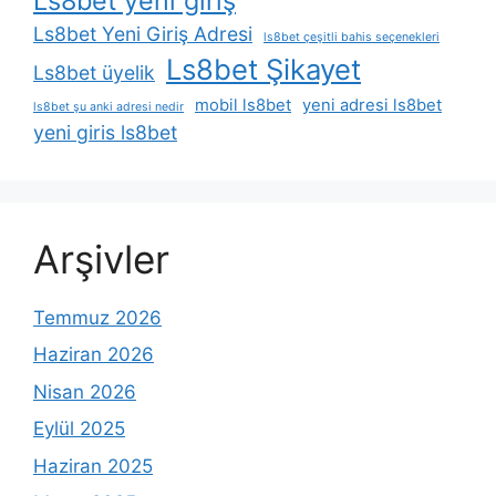
Ls8bet yeni giriş
Ls8bet Yeni Giriş Adresi
ls8bet çeşitli bahis seçenekleri
Ls8bet Şikayet
Ls8bet üyelik
mobil ls8bet
yeni adresi ls8bet
ls8bet şu anki adresi nedir
yeni giris ls8bet
Arşivler
Temmuz 2026
Haziran 2026
Nisan 2026
Eylül 2025
Haziran 2025