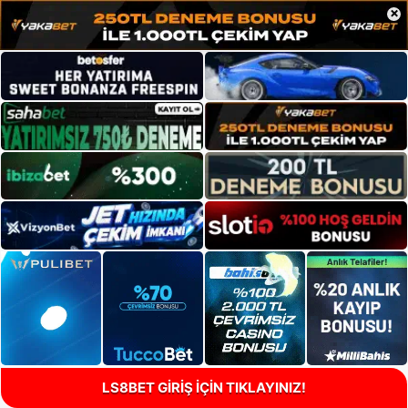
×
LS8BET GİRİŞ İÇİN TIKLAYINIZ!