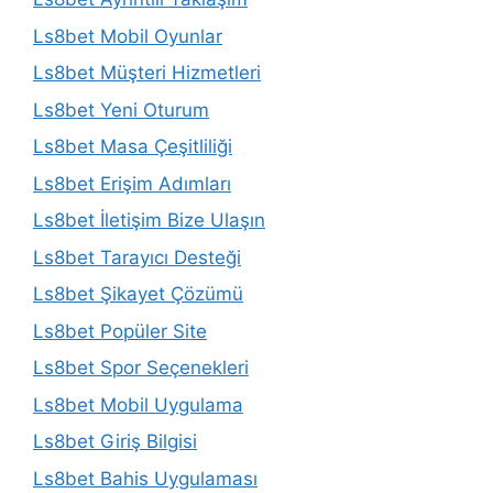
Ls8bet Mobil Oyunlar
Ls8bet Müşteri Hizmetleri
Ls8bet Yeni Oturum
Ls8bet Masa Çeşitliliği
Ls8bet Erişim Adımları
Ls8bet İletişim Bize Ulaşın
Ls8bet Tarayıcı Desteği
Ls8bet Şikayet Çözümü
Ls8bet Popüler Site
Ls8bet Spor Seçenekleri
Ls8bet Mobil Uygulama
Ls8bet Giriş Bilgisi
Ls8bet Bahis Uygulaması