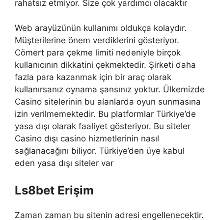
rahatsız etmiyor. Size çok yardımcı olacaktır
Web arayüzünün kullanımı oldukça kolaydır.
Müşterilerine önem verdiklerini gösteriyor.
Cömert para çekme limiti nedeniyle birçok
kullanıcının dikkatini çekmektedir. Şirketi daha
fazla para kazanmak için bir araç olarak
kullanırsanız oynama şansınız yoktur. Ülkemizde
Casino sitelerinin bu alanlarda oyun sunmasına
izin verilmemektedir. Bu platformlar Türkiye’de
yasa dışı olarak faaliyet gösteriyor. Bu siteler
Casino dışı casino hizmetlerinin nasıl
sağlanacağını biliyor. Türkiye’den üye kabul
eden yasa dışı siteler var
Ls8bet Erişim
Zaman zaman bu sitenin adresi engellenecektir.