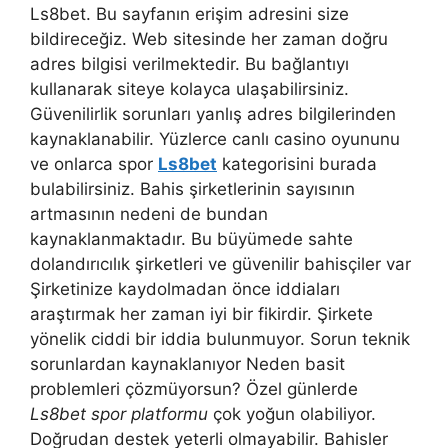
Ls8bet. Bu sayfanın erişim adresini size
bildireceğiz. Web sitesinde her zaman doğru
adres bilgisi verilmektedir. Bu bağlantıyı
kullanarak siteye kolayca ulaşabilirsiniz.
Güvenilirlik sorunları yanlış adres bilgilerinden
kaynaklanabilir. Yüzlerce canlı casino oyununu
ve onlarca spor
Ls8bet
kategorisini burada
bulabilirsiniz. Bahis şirketlerinin sayısının
artmasının nedeni de bundan
kaynaklanmaktadır. Bu büyümede sahte
dolandırıcılık şirketleri ve güvenilir bahisçiler var
Şirketinize kaydolmadan önce iddiaları
araştırmak her zaman iyi bir fikirdir. Şirkete
yönelik ciddi bir iddia bulunmuyor. Sorun teknik
sorunlardan kaynaklanıyor Neden basit
problemleri çözmüyorsun? Özel günlerde
Ls8bet spor platformu
çok yoğun olabiliyor.
Doğrudan destek yeterli olmayabilir. Bahisler