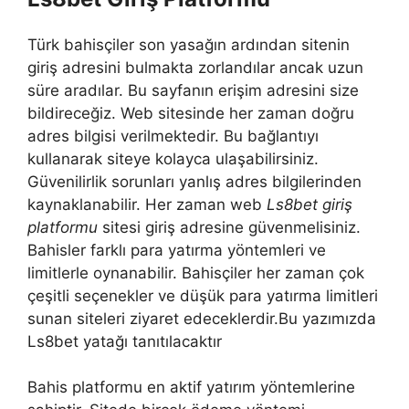
Türk bahisçiler son yasağın ardından sitenin
giriş adresini bulmakta zorlandılar ancak uzun
süre aradılar. Bu sayfanın erişim adresini size
bildireceğiz. Web sitesinde her zaman doğru
adres bilgisi verilmektedir. Bu bağlantıyı
kullanarak siteye kolayca ulaşabilirsiniz.
Güvenilirlik sorunları yanlış adres bilgilerinden
kaynaklanabilir. Her zaman web
Ls8bet giriş
platformu
sitesi giriş adresine güvenmelisiniz.
Bahisler farklı para yatırma yöntemleri ve
limitlerle oynanabilir. Bahisçiler her zaman çok
çeşitli seçenekler ve düşük para yatırma limitleri
sunan siteleri ziyaret edeceklerdir.Bu yazımızda
Ls8bet yatağı tanıtılacaktır
Bahis platformu en aktif yatırım yöntemlerine