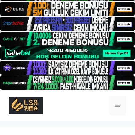
İçeriğe
atla
Menü