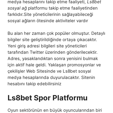
medya hesaplarını takip etme faaliyeti,
Ls8bet
sosyal ağ
platformu takip etme faaliyetinden
farklıdır.Site yöneticilerinin sağlayabileceği
sosyal ağların ötesinde aktiviteler vardır
Bu alan her zaman çok popüler olmuştur. Detaylı
bilgiler site geliştirildiğinde ortaya çıkacaktır.
Yeni giriş adresi bilgileri site yöneticileri
tarafından Twitter üzerinden gönderilecektir.
Adres, yasaklandıktan sonra yenisini bulmak
için aktif hale geldi. Yaklaşan promosyonlar ve
çekilişler Web Sitesinde ve Ls8bet sosyal
medya hesaplarında duyurulacaktır. Sitenin
hesabını takip edebilirsiniz
Ls8bet Spor Platformu
Oyun sektörünün en büyük oyuncularından biri