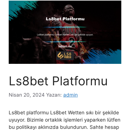
Ls8bet Platformu
Nisan 20, 2024
Yazarı:
admin
Ls8bet platformu Ls8bet Wetten sıkı bir şekilde
uyuyor. Bizimle ortaklık işlemleri yaparken lütfen
bu politikayı aklınızda bulundurun. Sahte hesap