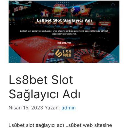
Ls8bet Slot
Sağlayıcı Adı
Nisan 15, 2023
Yazarı:
admin
Ls8bet slot sağlayıcı adı Ls8bet web sitesine