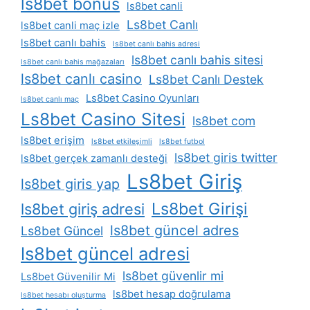
ls8bet bonus
ls8bet canli
Ls8bet Canlı
ls8bet canli maç izle
ls8bet canlı bahis
ls8bet canlı bahis adresi
ls8bet canlı bahis sitesi
ls8bet canlı bahis mağazaları
ls8bet canlı casino
Ls8bet Canlı Destek
Ls8bet Casino Oyunları
ls8bet canlı maç
Ls8bet Casino Sitesi
ls8bet com
ls8bet erişim
ls8bet etkileşimli
ls8bet futbol
ls8bet giris twitter
ls8bet gerçek zamanlı desteği
Ls8bet Giriş
ls8bet giris yap
Ls8bet Girişi
ls8bet giriş adresi
ls8bet güncel adres
Ls8bet Güncel
ls8bet güncel adresi
ls8bet güvenlir mi
Ls8bet Güvenilir Mi
ls8bet hesap doğrulama
ls8bet hesabı oluşturma