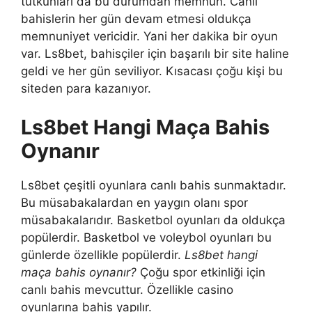
tutkunları da bu durumdan memnun. Canlı
bahislerin her gün devam etmesi oldukça
memnuniyet vericidir. Yani her dakika bir oyun
var. Ls8bet, bahisçiler için başarılı bir site haline
geldi ve her gün seviliyor. Kısacası çoğu kişi bu
siteden para kazanıyor.
Ls8bet Hangi Maça Bahis
Oynanır
Ls8bet çeşitli oyunlara canlı bahis sunmaktadır.
Bu müsabakalardan en yaygın olanı spor
müsabakalarıdır. Basketbol oyunları da oldukça
popülerdir. Basketbol ve voleybol oyunları bu
günlerde özellikle popülerdir.
Ls8bet hangi
maça bahis oynanır?
Çoğu spor etkinliği için
canlı bahis mevcuttur. Özellikle casino
oyunlarına bahis yapılır.