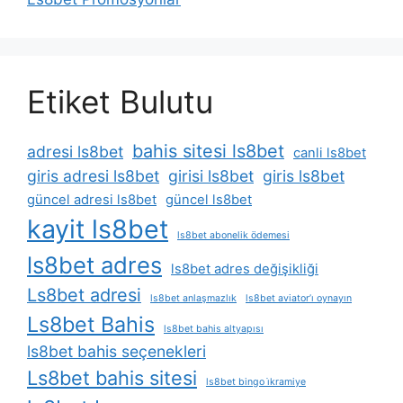
Etiket Bulutu
bahis sitesi ls8bet
adresi ls8bet
canli ls8bet
giris adresi ls8bet
girisi ls8bet
giris ls8bet
güncel adresi ls8bet
güncel ls8bet
kayit ls8bet
ls8bet abonelik ödemesi
ls8bet adres
ls8bet adres değişikliği
Ls8bet adresi
ls8bet anlaşmazlık
ls8bet aviator’ı oynayın
Ls8bet Bahis
ls8bet bahis altyapısı
ls8bet bahis seçenekleri
Ls8bet bahis sitesi
ls8bet bingo i̇kramiye