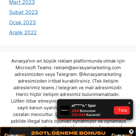
Mart 2023
Şubat 2023
Ocak 2023
Aralık 2022
Avrasya'nın en büyük reklam platformunda olmak için
Microsoft Teams:
reklam@avrasyamarketing.com
adresimizden veya Telegram: @Avrasyamarketing
adresimizden irtibat kurabilirsiniz. (Tek iletişim
adreslerimiz teams / telegram ve mail adresimizdir.
Harici hiçbir iletişim adresimiz bulunmamaktadır.
Lütfen itibar etmeyiniz.) Türkiye yasalarına göre 7258
sayılı kanun uyarınca yasa dışı bahis oynamanın
cezaları mevcuttur. Şu an bulunduğunuz site hiç bir
şekilde illegal bahis oyunları oynatmıyor ve oynamaya
aracı olmuyordur.
durakbet
|
spinbetter
|
betmina
|
×
lotusbet
|
savoykingbet
|
riccobet
|
dipbet
|
gallerbahis