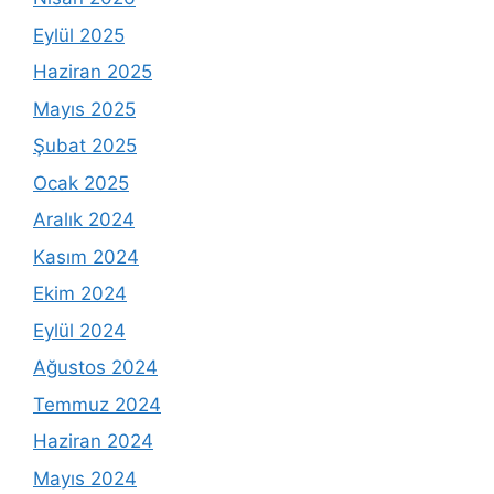
Eylül 2025
Haziran 2025
Mayıs 2025
Şubat 2025
Ocak 2025
Aralık 2024
Kasım 2024
Ekim 2024
Eylül 2024
Ağustos 2024
Temmuz 2024
Haziran 2024
Mayıs 2024