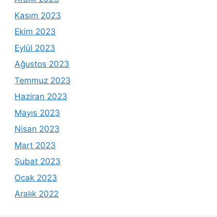
Kasım 2023
Ekim 2023
Eylül 2023
Ağustos 2023
Temmuz 2023
Haziran 2023
Mayıs 2023
Nisan 2023
Mart 2023
Şubat 2023
Ocak 2023
Aralık 2022