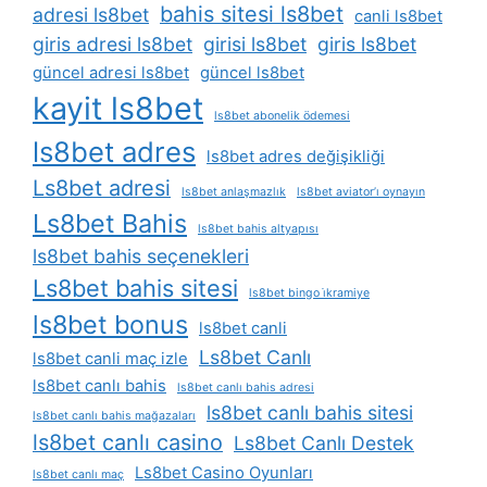
bahis sitesi ls8bet
adresi ls8bet
canli ls8bet
giris adresi ls8bet
girisi ls8bet
giris ls8bet
güncel adresi ls8bet
güncel ls8bet
kayit ls8bet
ls8bet abonelik ödemesi
ls8bet adres
ls8bet adres değişikliği
Ls8bet adresi
ls8bet anlaşmazlık
ls8bet aviator’ı oynayın
Ls8bet Bahis
ls8bet bahis altyapısı
ls8bet bahis seçenekleri
Ls8bet bahis sitesi
ls8bet bingo i̇kramiye
ls8bet bonus
ls8bet canli
Ls8bet Canlı
ls8bet canli maç izle
ls8bet canlı bahis
ls8bet canlı bahis adresi
ls8bet canlı bahis sitesi
ls8bet canlı bahis mağazaları
ls8bet canlı casino
Ls8bet Canlı Destek
Ls8bet Casino Oyunları
ls8bet canlı maç