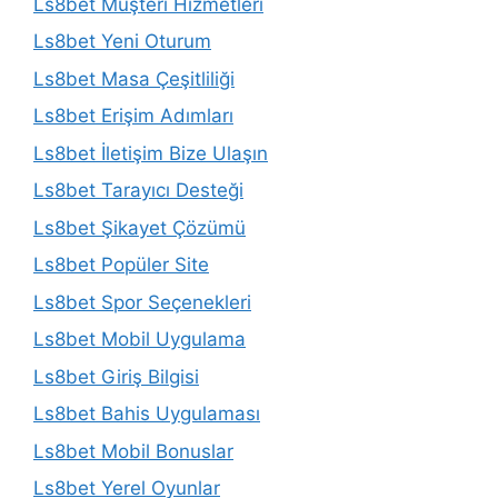
Ls8bet Müşteri Hizmetleri
Ls8bet Yeni Oturum
Ls8bet Masa Çeşitliliği
Ls8bet Erişim Adımları
Ls8bet İletişim Bize Ulaşın
Ls8bet Tarayıcı Desteği
Ls8bet Şikayet Çözümü
Ls8bet Popüler Site
Ls8bet Spor Seçenekleri
Ls8bet Mobil Uygulama
Ls8bet Giriş Bilgisi
Ls8bet Bahis Uygulaması
Ls8bet Mobil Bonuslar
Ls8bet Yerel Oyunlar