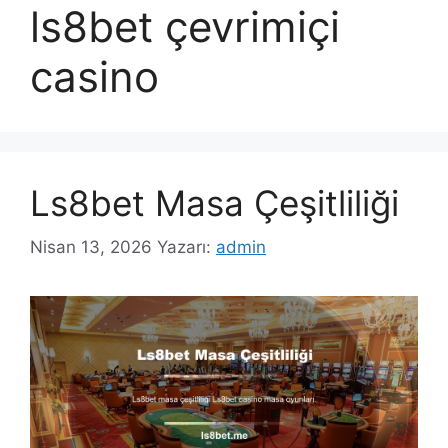
ls8bet çevrimiçi
casino
Ls8bet Masa Çeşitliliği
Nisan 13, 2026
Yazarı:
admin