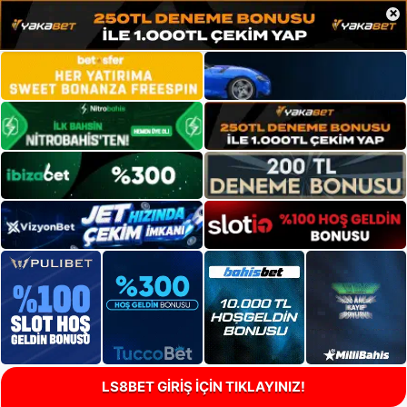
×
LS8BET GİRİŞ İÇİN TIKLAYINIZ!