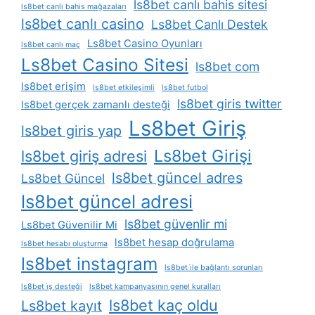
ls8bet canlı bahis sitesi
ls8bet canlı bahis mağazaları
ls8bet canlı casino
Ls8bet Canlı Destek
Ls8bet Casino Oyunları
ls8bet canlı maç
Ls8bet Casino Sitesi
ls8bet com
ls8bet erişim
ls8bet etkileşimli
ls8bet futbol
ls8bet giris twitter
ls8bet gerçek zamanlı desteği
Ls8bet Giriş
ls8bet giris yap
Ls8bet Girişi
ls8bet giriş adresi
ls8bet güncel adres
Ls8bet Güncel
ls8bet güncel adresi
ls8bet güvenlir mi
Ls8bet Güvenilir Mi
ls8bet hesap doğrulama
ls8bet hesabı oluşturma
ls8bet instagram
ls8bet i̇le bağlantı sorunları
ls8bet i̇ş desteği
ls8bet kampanyasının genel kuralları
ls8bet kaç oldu
Ls8bet kayıt