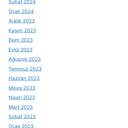
Şubat 2024
Ocak 2024
Aralık 2023
Kasım 2023
Ekim 2023
Eylül 2023
Ağustos 2023
Temmuz 2023
Haziran 2023
Mayıs 2023
Nisan 2023
Mart 2023
Şubat 2023
Ocak 2023