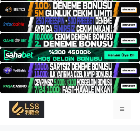
İçeriğe
atla
Menü