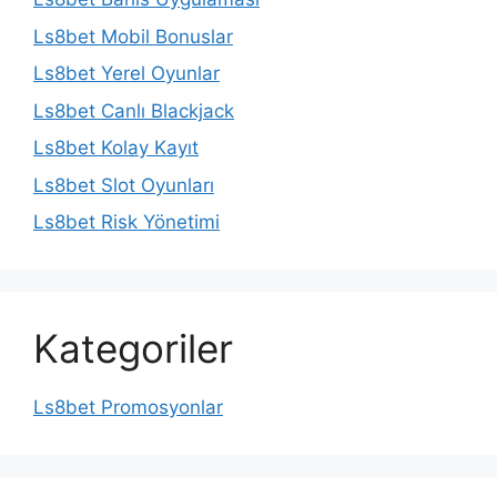
Ls8bet Mobil Bonuslar
Ls8bet Yerel Oyunlar
Ls8bet Canlı Blackjack
Ls8bet Kolay Kayıt
Ls8bet Slot Oyunları
Ls8bet Risk Yönetimi
Kategoriler
Ls8bet Promosyonlar