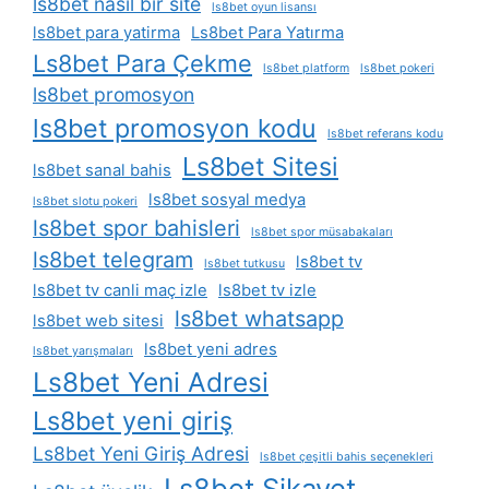
ls8bet nasil bir site
ls8bet oyun lisansı
ls8bet para yatirma
Ls8bet Para Yatırma
Ls8bet Para Çekme
ls8bet platform
ls8bet pokeri
ls8bet promosyon
ls8bet promosyon kodu
ls8bet referans kodu
Ls8bet Sitesi
ls8bet sanal bahis
ls8bet sosyal medya
ls8bet slotu pokeri
ls8bet spor bahisleri
ls8bet spor müsabakaları
ls8bet telegram
ls8bet tv
ls8bet tutkusu
ls8bet tv canli maç izle
ls8bet tv izle
ls8bet whatsapp
ls8bet web sitesi
ls8bet yeni adres
ls8bet yarışmaları
Ls8bet Yeni Adresi
Ls8bet yeni giriş
Ls8bet Yeni Giriş Adresi
ls8bet çeşitli bahis seçenekleri
Ls8bet Şikayet