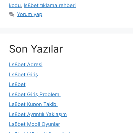
kodu
,
ls8bet tıklama rehberi
Yorum yap
Son Yazılar
Ls8bet Adresi
Ls8bet Giriş
Ls8bet
Ls8bet Giriş Problemi
Ls8bet Kupon Takibi
Ls8bet Ayrıntılı Yaklaşım
Ls8bet Mobil Oyunlar