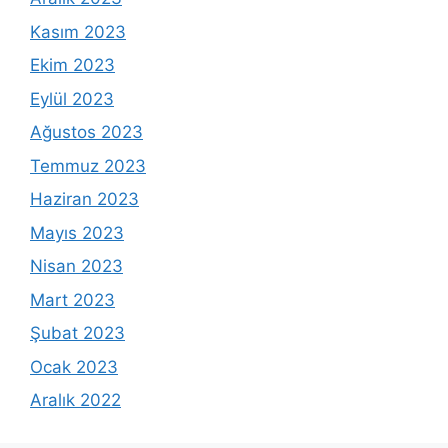
Kasım 2023
Ekim 2023
Eylül 2023
Ağustos 2023
Temmuz 2023
Haziran 2023
Mayıs 2023
Nisan 2023
Mart 2023
Şubat 2023
Ocak 2023
Aralık 2022