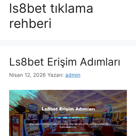
ls8bet tıklama
rehberi
Ls8bet Erişim Adımları
Nisan 12, 2026
Yazarı:
admin