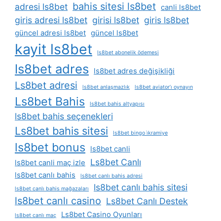
bahis sitesi ls8bet
adresi ls8bet
canli ls8bet
giris adresi ls8bet
girisi ls8bet
giris ls8bet
güncel adresi ls8bet
güncel ls8bet
kayit ls8bet
ls8bet abonelik ödemesi
ls8bet adres
ls8bet adres değişikliği
Ls8bet adresi
ls8bet anlaşmazlık
ls8bet aviator’ı oynayın
Ls8bet Bahis
ls8bet bahis altyapısı
ls8bet bahis seçenekleri
Ls8bet bahis sitesi
ls8bet bingo i̇kramiye
ls8bet bonus
ls8bet canli
Ls8bet Canlı
ls8bet canli maç izle
ls8bet canlı bahis
ls8bet canlı bahis adresi
ls8bet canlı bahis sitesi
ls8bet canlı bahis mağazaları
ls8bet canlı casino
Ls8bet Canlı Destek
Ls8bet Casino Oyunları
ls8bet canlı maç