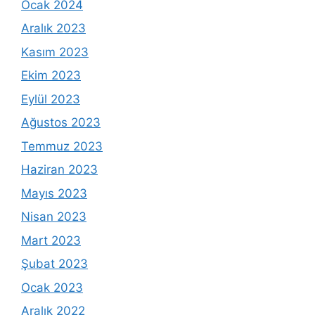
Ocak 2024
Aralık 2023
Kasım 2023
Ekim 2023
Eylül 2023
Ağustos 2023
Temmuz 2023
Haziran 2023
Mayıs 2023
Nisan 2023
Mart 2023
Şubat 2023
Ocak 2023
Aralık 2022