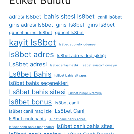
Etiket Bulutu
bahis sitesi ls8bet
adresi ls8bet
canli ls8bet
giris adresi ls8bet
girisi ls8bet
giris ls8bet
güncel adresi ls8bet
güncel ls8bet
kayit ls8bet
ls8bet abonelik ödemesi
ls8bet adres
ls8bet adres değişikliği
Ls8bet adresi
ls8bet anlaşmazlık
ls8bet aviator’ı oynayın
Ls8bet Bahis
ls8bet bahis altyapısı
ls8bet bahis seçenekleri
Ls8bet bahis sitesi
ls8bet bingo i̇kramiye
ls8bet bonus
ls8bet canli
Ls8bet Canlı
ls8bet canli maç izle
ls8bet canlı bahis
ls8bet canlı bahis adresi
ls8bet canlı bahis sitesi
ls8bet canlı bahis mağazaları