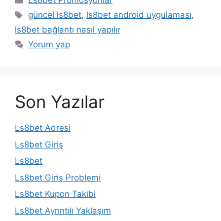
Ls8bet Promosyonlar
Etiketler
güncel ls8bet
,
ls8bet android uygulaması
,
ls8bet bağlantı nasıl yapılır
Yorum yap
Son Yazılar
Ls8bet Adresi
Ls8bet Giriş
Ls8bet
Ls8bet Giriş Problemi
Ls8bet Kupon Takibi
Ls8bet Ayrıntılı Yaklaşım