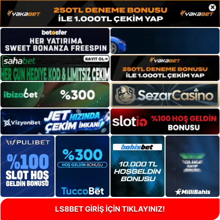
×
LS8BET GİRİŞ İÇİN TIKLAYINIZ!