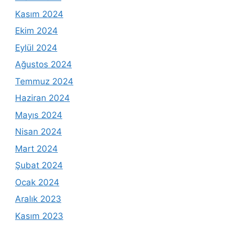
Kasım 2024
Ekim 2024
Eylül 2024
Ağustos 2024
Temmuz 2024
Haziran 2024
Mayıs 2024
Nisan 2024
Mart 2024
Şubat 2024
Ocak 2024
Aralık 2023
Kasım 2023