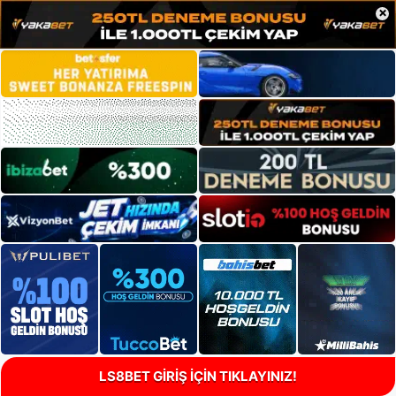
×
LS8BET GİRİŞ İÇİN TIKLAYINIZ!