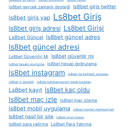
ls8bet giris twitter
ls8bet gerçek zamanlı desteği
Ls8bet Giriş
ls8bet giris yap
Ls8bet Girişi
ls8bet giriş adresi
ls8bet güncel adres
Ls8bet Güncel
ls8bet güncel adresi
ls8bet güvenlir mi
Ls8bet Güvenilir Mi
ls8bet hesap doğrulama
ls8bet hesabı oluşturma
ls8bet instagram
ls8bet i̇le bağlantı sorunları
ls8bet i̇ş desteği
ls8bet kampanyasının genel kuralları
ls8bet kaç oldu
Ls8bet kayıt
ls8bet maç izle
ls8bet maç izleme
ls8bet mobil uygulama
ls8bet müşteri memnuniyeti
ls8bet nasil bir site
ls8bet oyun lisansı
ls8bet para yatirma
Ls8bet Para Yatırma