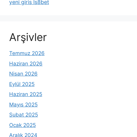
yeni giris ls8bet
Arşivler
Temmuz 2026
Haziran 2026
Nisan 2026
Eylül 2025
Haziran 2025
Mayıs 2025
Şubat 2025
Ocak 2025
Aralık 2024