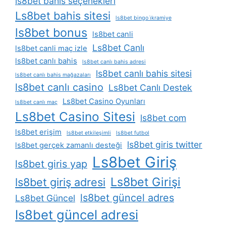
ls8bet bahis seçenekleri
Ls8bet bahis sitesi
ls8bet bingo i̇kramiye
ls8bet bonus
ls8bet canli
Ls8bet Canlı
ls8bet canli maç izle
ls8bet canlı bahis
ls8bet canlı bahis adresi
ls8bet canlı bahis sitesi
ls8bet canlı bahis mağazaları
ls8bet canlı casino
Ls8bet Canlı Destek
Ls8bet Casino Oyunları
ls8bet canlı maç
Ls8bet Casino Sitesi
ls8bet com
ls8bet erişim
ls8bet etkileşimli
ls8bet futbol
ls8bet giris twitter
ls8bet gerçek zamanlı desteği
Ls8bet Giriş
ls8bet giris yap
Ls8bet Girişi
ls8bet giriş adresi
ls8bet güncel adres
Ls8bet Güncel
ls8bet güncel adresi