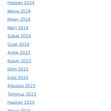
Haziran 2024
Mayıs 2024
Nisan 2024
Mart 2024
Şubat 2024
Ocak 2024
Aralık 2023
Kasım 2023
Ekim 2023
Eylül 2023
Ağustos 2023
Temmuz 2023
Haziran 2023
Mayıs 2023