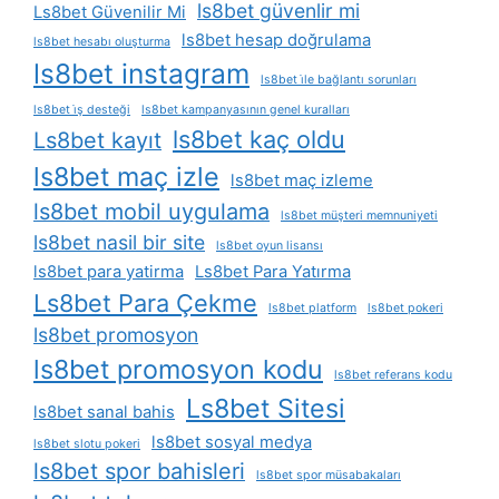
ls8bet güvenlir mi
Ls8bet Güvenilir Mi
ls8bet hesap doğrulama
ls8bet hesabı oluşturma
ls8bet instagram
ls8bet i̇le bağlantı sorunları
ls8bet i̇ş desteği
ls8bet kampanyasının genel kuralları
ls8bet kaç oldu
Ls8bet kayıt
ls8bet maç izle
ls8bet maç izleme
ls8bet mobil uygulama
ls8bet müşteri memnuniyeti
ls8bet nasil bir site
ls8bet oyun lisansı
ls8bet para yatirma
Ls8bet Para Yatırma
Ls8bet Para Çekme
ls8bet platform
ls8bet pokeri
ls8bet promosyon
ls8bet promosyon kodu
ls8bet referans kodu
Ls8bet Sitesi
ls8bet sanal bahis
ls8bet sosyal medya
ls8bet slotu pokeri
ls8bet spor bahisleri
ls8bet spor müsabakaları