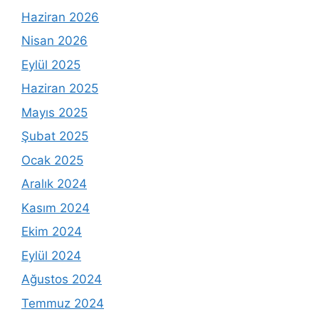
Haziran 2026
Nisan 2026
Eylül 2025
Haziran 2025
Mayıs 2025
Şubat 2025
Ocak 2025
Aralık 2024
Kasım 2024
Ekim 2024
Eylül 2024
Ağustos 2024
Temmuz 2024