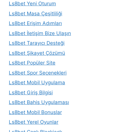
Ls8bet Yeni Oturum
Ls8bet Masa Çeşitliliği
Ls8bet Erişim Adımları
Ls8bet İletişim Bize Ulaşın
Ls8bet Tarayıcı Desteği
Ls8bet Şikayet Çözümü
Ls8bet Popüler Site
Ls8bet Spor Seçenekleri
Ls8bet Mobil Uygulama
Ls8bet Giriş Bilgisi
Ls8bet Bahis Uygulaması
Ls8bet Mobil Bonuslar
Ls8bet Yerel Oyunlar
Ls8bet Canlı Blackjack