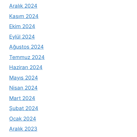
Aralık 2024
Kasım 2024
Ekim 2024
Eylül 2024
Ağustos 2024
Temmuz 2024
Haziran 2024
Mayıs 2024
Nisan 2024
Mart 2024
Şubat 2024
Ocak 2024
Aralık 2023