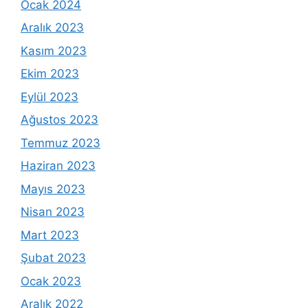
Ocak 2024
Aralık 2023
Kasım 2023
Ekim 2023
Eylül 2023
Ağustos 2023
Temmuz 2023
Haziran 2023
Mayıs 2023
Nisan 2023
Mart 2023
Şubat 2023
Ocak 2023
Aralık 2022