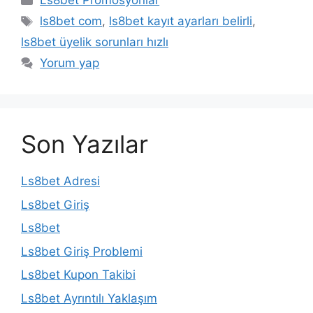
Ls8bet Promosyonlar
Etiketler
ls8bet com
,
ls8bet kayıt ayarları belirli
,
ls8bet üyelik sorunları hızlı
Yorum yap
Son Yazılar
Ls8bet Adresi
Ls8bet Giriş
Ls8bet
Ls8bet Giriş Problemi
Ls8bet Kupon Takibi
Ls8bet Ayrıntılı Yaklaşım