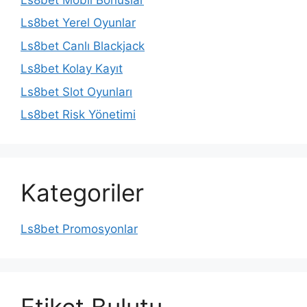
Ls8bet Yerel Oyunlar
Ls8bet Canlı Blackjack
Ls8bet Kolay Kayıt
Ls8bet Slot Oyunları
Ls8bet Risk Yönetimi
Kategoriler
Ls8bet Promosyonlar