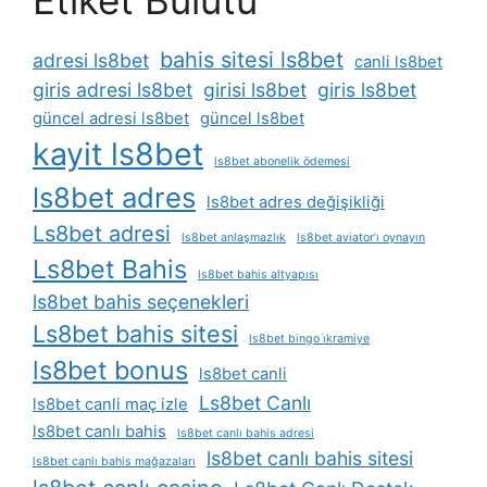
Etiket Bulutu
bahis sitesi ls8bet
adresi ls8bet
canli ls8bet
giris adresi ls8bet
girisi ls8bet
giris ls8bet
güncel adresi ls8bet
güncel ls8bet
kayit ls8bet
ls8bet abonelik ödemesi
ls8bet adres
ls8bet adres değişikliği
Ls8bet adresi
ls8bet anlaşmazlık
ls8bet aviator’ı oynayın
Ls8bet Bahis
ls8bet bahis altyapısı
ls8bet bahis seçenekleri
Ls8bet bahis sitesi
ls8bet bingo i̇kramiye
ls8bet bonus
ls8bet canli
Ls8bet Canlı
ls8bet canli maç izle
ls8bet canlı bahis
ls8bet canlı bahis adresi
ls8bet canlı bahis sitesi
ls8bet canlı bahis mağazaları