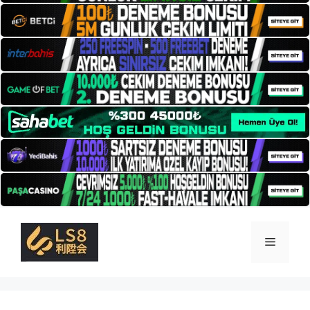
İçeriğe
atla
Menü