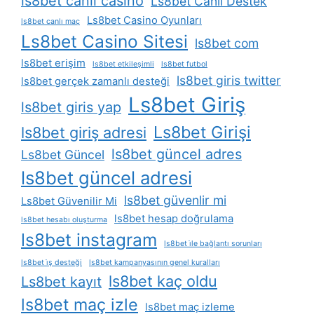
ls8bet canlı casino
Ls8bet Canlı Destek
Ls8bet Casino Oyunları
ls8bet canlı maç
Ls8bet Casino Sitesi
ls8bet com
ls8bet erişim
ls8bet etkileşimli
ls8bet futbol
ls8bet giris twitter
ls8bet gerçek zamanlı desteği
Ls8bet Giriş
ls8bet giris yap
Ls8bet Girişi
ls8bet giriş adresi
ls8bet güncel adres
Ls8bet Güncel
ls8bet güncel adresi
ls8bet güvenlir mi
Ls8bet Güvenilir Mi
ls8bet hesap doğrulama
ls8bet hesabı oluşturma
ls8bet instagram
ls8bet i̇le bağlantı sorunları
ls8bet i̇ş desteği
ls8bet kampanyasının genel kuralları
ls8bet kaç oldu
Ls8bet kayıt
ls8bet maç izle
ls8bet maç izleme