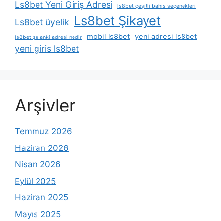
Ls8bet Yeni Giriş Adresi
ls8bet çeşitli bahis seçenekleri
Ls8bet Şikayet
Ls8bet üyelik
mobil ls8bet
yeni adresi ls8bet
ls8bet şu anki adresi nedir
yeni giris ls8bet
Arşivler
Temmuz 2026
Haziran 2026
Nisan 2026
Eylül 2025
Haziran 2025
Mayıs 2025