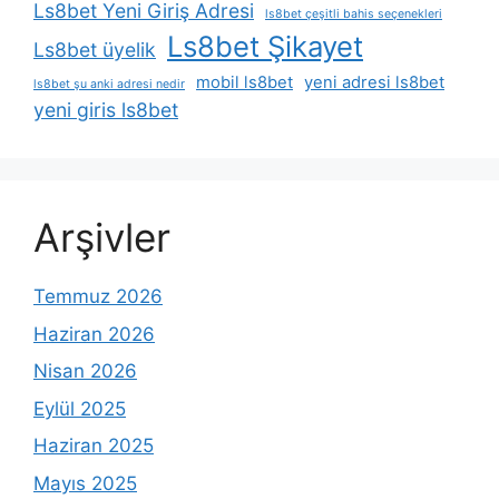
Ls8bet Yeni Giriş Adresi
ls8bet çeşitli bahis seçenekleri
Ls8bet Şikayet
Ls8bet üyelik
mobil ls8bet
yeni adresi ls8bet
ls8bet şu anki adresi nedir
yeni giris ls8bet
Arşivler
Temmuz 2026
Haziran 2026
Nisan 2026
Eylül 2025
Haziran 2025
Mayıs 2025