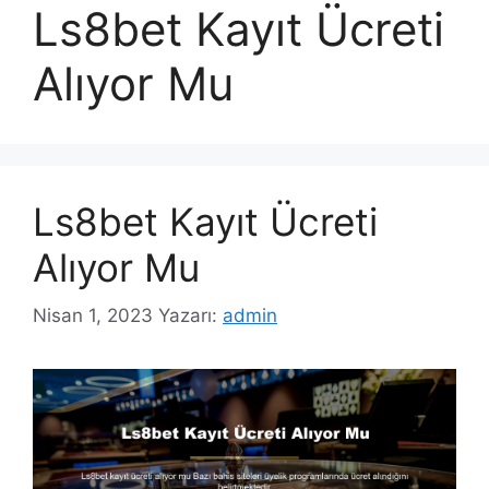
Ls8bet Kayıt Ücreti
Alıyor Mu
Ls8bet Kayıt Ücreti
Alıyor Mu
Nisan 1, 2023
Yazarı:
admin