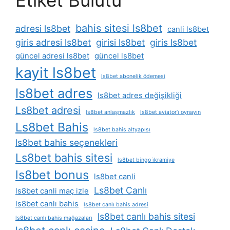
Etiket Bulutu
bahis sitesi ls8bet
adresi ls8bet
canli ls8bet
giris adresi ls8bet
girisi ls8bet
giris ls8bet
güncel adresi ls8bet
güncel ls8bet
kayit ls8bet
ls8bet abonelik ödemesi
ls8bet adres
ls8bet adres değişikliği
Ls8bet adresi
ls8bet anlaşmazlık
ls8bet aviator’ı oynayın
Ls8bet Bahis
ls8bet bahis altyapısı
ls8bet bahis seçenekleri
Ls8bet bahis sitesi
ls8bet bingo i̇kramiye
ls8bet bonus
ls8bet canli
Ls8bet Canlı
ls8bet canli maç izle
ls8bet canlı bahis
ls8bet canlı bahis adresi
ls8bet canlı bahis sitesi
ls8bet canlı bahis mağazaları