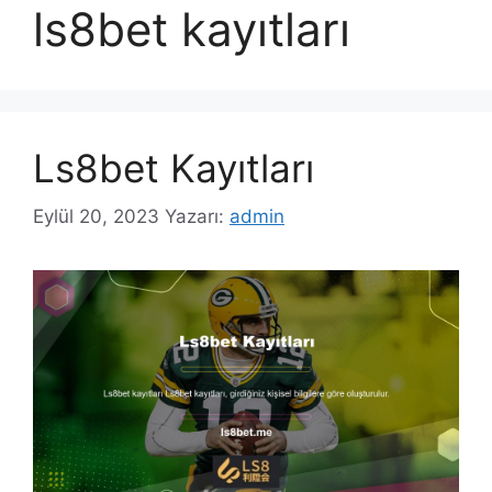
ls8bet kayıtları
Ls8bet Kayıtları
Eylül 20, 2023
Yazarı:
admin