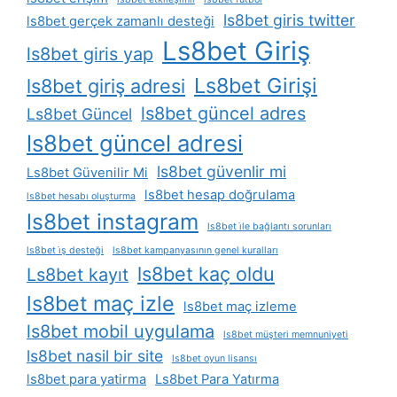
ls8bet giris twitter
ls8bet gerçek zamanlı desteği
Ls8bet Giriş
ls8bet giris yap
Ls8bet Girişi
ls8bet giriş adresi
ls8bet güncel adres
Ls8bet Güncel
ls8bet güncel adresi
ls8bet güvenlir mi
Ls8bet Güvenilir Mi
ls8bet hesap doğrulama
ls8bet hesabı oluşturma
ls8bet instagram
ls8bet i̇le bağlantı sorunları
ls8bet i̇ş desteği
ls8bet kampanyasının genel kuralları
ls8bet kaç oldu
Ls8bet kayıt
ls8bet maç izle
ls8bet maç izleme
ls8bet mobil uygulama
ls8bet müşteri memnuniyeti
ls8bet nasil bir site
ls8bet oyun lisansı
ls8bet para yatirma
Ls8bet Para Yatırma