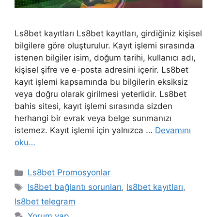
Ls8bet kayıtları Ls8bet kayıtları, girdiğiniz kişisel
bilgilere göre oluşturulur. Kayıt işlemi sırasında
istenen bilgiler isim, doğum tarihi, kullanıcı adı,
kişisel şifre ve e-posta adresini içerir. Ls8bet
kayıt işlemi kapsamında bu bilgilerin eksiksiz
veya doğru olarak girilmesi yeterlidir. Ls8bet
bahis sitesi, kayıt işlemi sırasında sizden
herhangi bir evrak veya belge sunmanızı
istemez. Kayıt işlemi için yalnızca …
Devamını
oku…
Kategoriler
Ls8bet Promosyonlar
Etiketler
ls8bet bağlantı sorunları
,
ls8bet kayıtları
,
ls8bet telegram
Yorum yap