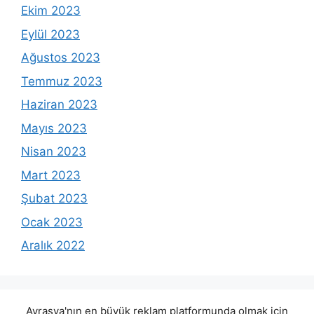
Ekim 2023
Eylül 2023
Ağustos 2023
Temmuz 2023
Haziran 2023
Mayıs 2023
Nisan 2023
Mart 2023
Şubat 2023
Ocak 2023
Aralık 2022
Avrasya'nın en büyük reklam platformunda olmak için