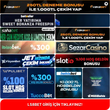
×
LS8BET GİRİŞ İÇİN TIKLAYINIZ!