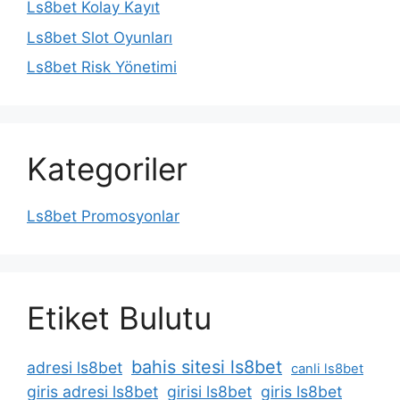
Ls8bet Kolay Kayıt
Ls8bet Slot Oyunları
Ls8bet Risk Yönetimi
Kategoriler
Ls8bet Promosyonlar
Etiket Bulutu
bahis sitesi ls8bet
adresi ls8bet
canli ls8bet
giris adresi ls8bet
girisi ls8bet
giris ls8bet