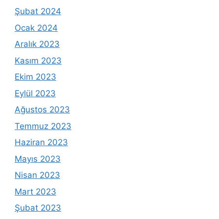
Şubat 2024
Ocak 2024
Aralık 2023
Kasım 2023
Ekim 2023
Eylül 2023
Ağustos 2023
Temmuz 2023
Haziran 2023
Mayıs 2023
Nisan 2023
Mart 2023
Şubat 2023