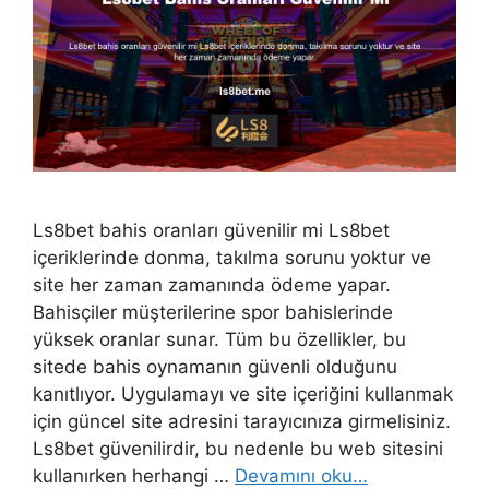
Ls8bet bahis oranları güvenilir mi Ls8bet
içeriklerinde donma, takılma sorunu yoktur ve
site her zaman zamanında ödeme yapar.
Bahisçiler müşterilerine spor bahislerinde
yüksek oranlar sunar. Tüm bu özellikler, bu
sitede bahis oynamanın güvenli olduğunu
kanıtlıyor. Uygulamayı ve site içeriğini kullanmak
için güncel site adresini tarayıcınıza girmelisiniz.
Ls8bet güvenilirdir, bu nedenle bu web sitesini
kullanırken herhangi …
Devamını oku…