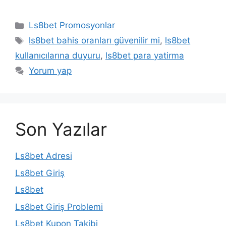
Kategoriler
Ls8bet Promosyonlar
Etiketler
ls8bet bahis oranları güvenilir mi
,
ls8bet
kullanıcılarına duyuru
,
ls8bet para yatirma
Yorum yap
Son Yazılar
Ls8bet Adresi
Ls8bet Giriş
Ls8bet
Ls8bet Giriş Problemi
Ls8bet Kupon Takibi