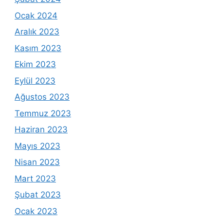
Ocak 2024
Aralık 2023
Kasım 2023
Ekim 2023
Eylül 2023
Ağustos 2023
Temmuz 2023
Haziran 2023
Mayıs 2023
Nisan 2023
Mart 2023
Şubat 2023
Ocak 2023