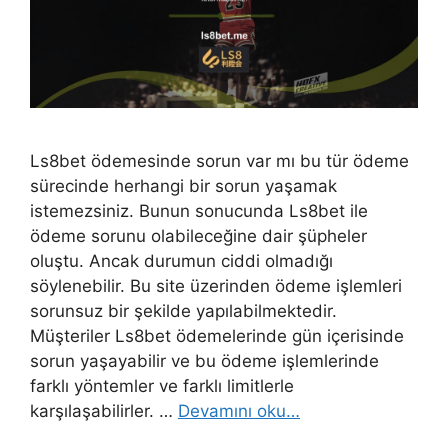
Ls8bet ödemesinde sorun var mı bu tür ödeme
sürecinde herhangi bir sorun yaşamak
istemezsiniz. Bunun sonucunda Ls8bet ile
ödeme sorunu olabileceğine dair şüpheler
oluştu. Ancak durumun ciddi olmadığı
söylenebilir. Bu site üzerinden ödeme işlemleri
sorunsuz bir şekilde yapılabilmektedir.
Müşteriler Ls8bet ödemelerinde gün içerisinde
sorun yaşayabilir ve bu ödeme işlemlerinde
farklı yöntemler ve farklı limitlerle
karşılaşabilirler. …
Devamını oku…