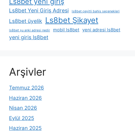
Ls8bet yeni giriş
Ls8bet Yeni Giriş Adresi
ls8bet çeşitli bahis seçenekleri
Ls8bet Şikayet
Ls8bet üyelik
mobil ls8bet
yeni adresi ls8bet
ls8bet şu anki adresi nedir
yeni giris ls8bet
Arşivler
Temmuz 2026
Haziran 2026
Nisan 2026
Eylül 2025
Haziran 2025