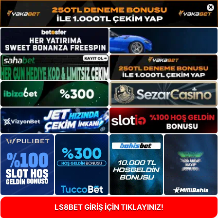
×
LS8BET GİRİŞ İÇİN TIKLAYINIZ!