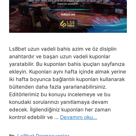
Ls8bet uzun vadeli bahis azim ve öz disiplin
anahtardır ve başarı uzun vadeli kuponlar
yaratabilir. Bu kuponları bahis ipuçları sayfanıza
ekleyin. Kuponları aynı hafta içinde almak yerine
iki hafta boyunca bağlantılı kuponları kullanarak
bültenden daha fazla yararlanabilirsiniz.
Editörlerimiz bu konuyu incelemeye ve bu
konudaki sorularınızı yanıtlamaya devam
edecek. İlgilendiğiniz kuponları her zaman
kontrol edebilir ve …
Devamını oku…
Kategoriler