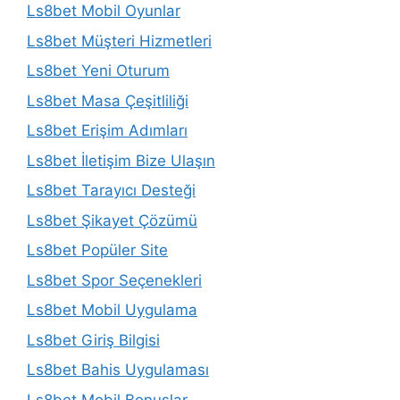
Ls8bet Mobil Oyunlar
Ls8bet Müşteri Hizmetleri
Ls8bet Yeni Oturum
Ls8bet Masa Çeşitliliği
Ls8bet Erişim Adımları
Ls8bet İletişim Bize Ulaşın
Ls8bet Tarayıcı Desteği
Ls8bet Şikayet Çözümü
Ls8bet Popüler Site
Ls8bet Spor Seçenekleri
Ls8bet Mobil Uygulama
Ls8bet Giriş Bilgisi
Ls8bet Bahis Uygulaması
Ls8bet Mobil Bonuslar