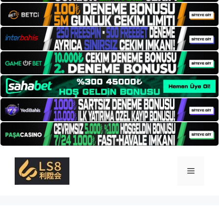
İçeriğe
atla
Menü