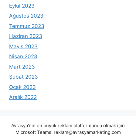
Eylül 2023
Ağustos 2023
Temmuz 2023
Haziran 2023
Mayıs 2023
Nisan 2023
Mart 2023
Şubat 2023
Ocak 2023
Aralık 2022
Avrasya'nın en büyük reklam platformunda olmak için
Microsoft Teams:
reklam@avrasyamarketing.com