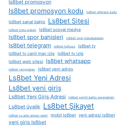
ls8bet promosyon
ls8bet promosyon kodu
ls8bet referans kodu
Ls8bet Sitesi
ls8bet sanal bahis
ls8bet sosyal medya
ls8bet slotu pokeri
ls8bet spor bahisleri
ls8bet spor müsabakaları
ls8bet telegram
ls8bet tv
ls8bet tutkusu
ls8bet tv canli maç izle
ls8bet tv izle
ls8bet whatsapp
ls8bet web sitesi
ls8bet yeni adres
ls8bet yarışmaları
Ls8bet Yeni Adresi
Ls8bet yeni giriş
Ls8bet Yeni Giriş Adresi
ls8bet çeşitli bahis seçenekleri
Ls8bet Şikayet
Ls8bet üyelik
mobil ls8bet
yeni adresi ls8bet
ls8bet şu anki adresi nedir
yeni giris ls8bet