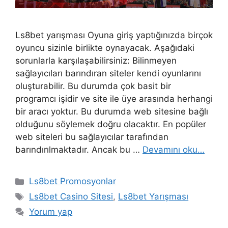
Ls8bet yarışması Oyuna giriş yaptığınızda birçok
oyuncu sizinle birlikte oynayacak. Aşağıdaki
sorunlarla karşılaşabilirsiniz: Bilinmeyen
sağlayıcıları barındıran siteler kendi oyunlarını
oluşturabilir. Bu durumda çok basit bir
programcı işidir ve site ile üye arasında herhangi
bir aracı yoktur. Bu durumda web sitesine bağlı
olduğunu söylemek doğru olacaktır. En popüler
web siteleri bu sağlayıcılar tarafından
barındırılmaktadır. Ancak bu …
Devamını oku…
Kategoriler
Ls8bet Promosyonlar
Etiketler
Ls8bet Casino Sitesi
,
Ls8bet Yarışması
Yorum yap