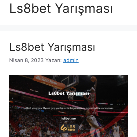
Ls8bet Yarışması
Ls8bet Yarışması
Nisan 8, 2023
Yazarı:
admin