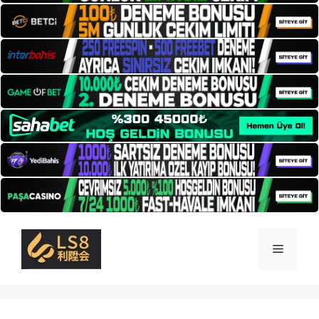
İçeriğe
atla
Menü