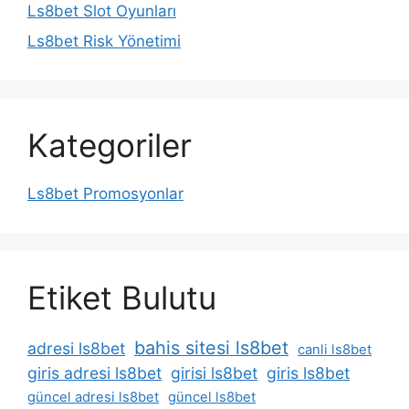
Ls8bet Slot Oyunları
Ls8bet Risk Yönetimi
Kategoriler
Ls8bet Promosyonlar
Etiket Bulutu
bahis sitesi ls8bet
adresi ls8bet
canli ls8bet
giris adresi ls8bet
girisi ls8bet
giris ls8bet
güncel adresi ls8bet
güncel ls8bet