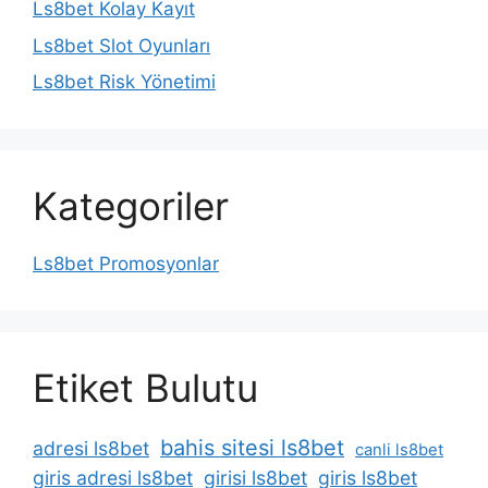
Ls8bet Kolay Kayıt
Ls8bet Slot Oyunları
Ls8bet Risk Yönetimi
Kategoriler
Ls8bet Promosyonlar
Etiket Bulutu
bahis sitesi ls8bet
adresi ls8bet
canli ls8bet
giris adresi ls8bet
girisi ls8bet
giris ls8bet