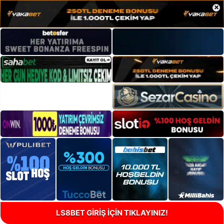
×
LS8BET GİRİŞ İÇİN TIKLAYINIZ!