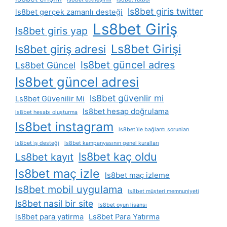
ls8bet giris twitter
ls8bet gerçek zamanlı desteği
Ls8bet Giriş
ls8bet giris yap
Ls8bet Girişi
ls8bet giriş adresi
ls8bet güncel adres
Ls8bet Güncel
ls8bet güncel adresi
ls8bet güvenlir mi
Ls8bet Güvenilir Mi
ls8bet hesap doğrulama
ls8bet hesabı oluşturma
ls8bet instagram
ls8bet i̇le bağlantı sorunları
ls8bet i̇ş desteği
ls8bet kampanyasının genel kuralları
ls8bet kaç oldu
Ls8bet kayıt
ls8bet maç izle
ls8bet maç izleme
ls8bet mobil uygulama
ls8bet müşteri memnuniyeti
ls8bet nasil bir site
ls8bet oyun lisansı
ls8bet para yatirma
Ls8bet Para Yatırma