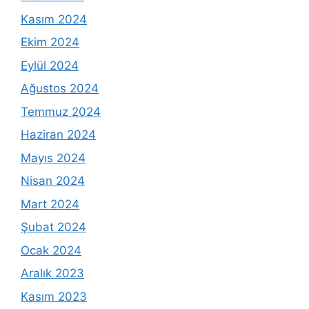
Kasım 2024
Ekim 2024
Eylül 2024
Ağustos 2024
Temmuz 2024
Haziran 2024
Mayıs 2024
Nisan 2024
Mart 2024
Şubat 2024
Ocak 2024
Aralık 2023
Kasım 2023