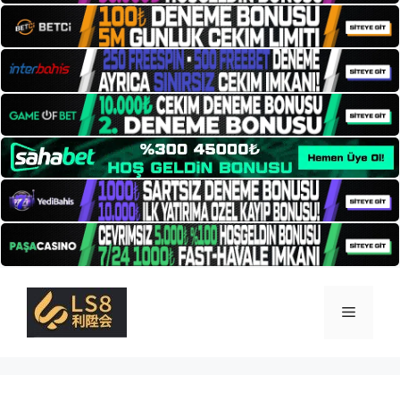
İçeriğe
atla
Menü