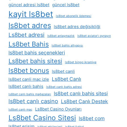
güncel adresi ls8bet
güncel ls8bet
kayit ls8bet
ls8bet abonelik ödemesi
ls8bet adres
ls8bet adres değişikliği
Ls8bet adresi
ls8bet anlaşmazlık
ls8bet aviator’ı oynayın
Ls8bet Bahis
ls8bet bahis altyapısı
ls8bet bahis seçenekleri
Ls8bet bahis sitesi
ls8bet bingo i̇kramiye
ls8bet bonus
ls8bet canli
Ls8bet Canlı
ls8bet canli maç izle
ls8bet canlı bahis
ls8bet canlı bahis adresi
ls8bet canlı bahis sitesi
ls8bet canlı bahis mağazaları
ls8bet canlı casino
Ls8bet Canlı Destek
Ls8bet Casino Oyunları
ls8bet canlı maç
Ls8bet Casino Sitesi
ls8bet com
ls8bet erişim
ls8bet etkileşimli
ls8bet futbol