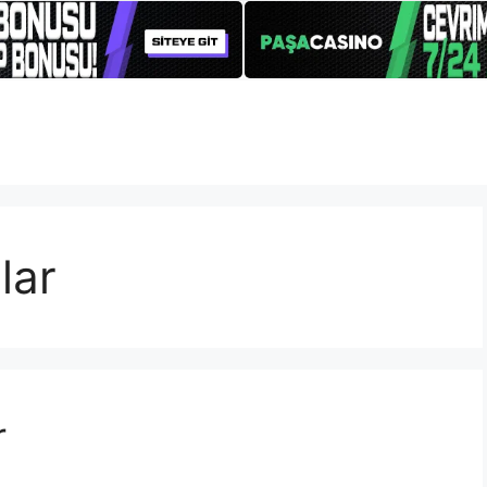
lar
r