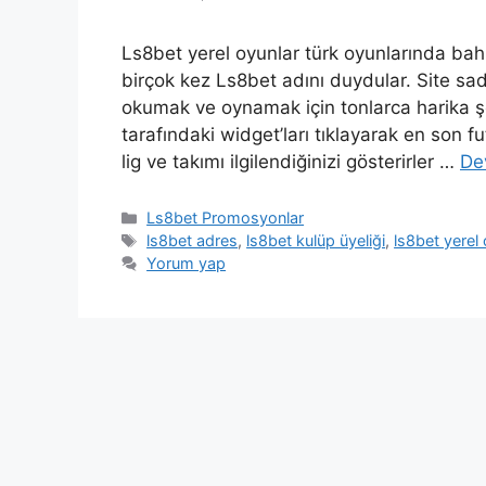
Ls8bet yerel oyunlar türk oyunlarında bahi
birçok kez Ls8bet adını duydular. Site sa
okumak ve oynamak için tonlarca harika şey
tarafındaki widget’ları tıklayarak en son fu
lig ve takımı ilgilendiğinizi gösterirler …
De
Kategoriler
Ls8bet Promosyonlar
Etiketler
ls8bet adres
,
ls8bet kulüp üyeliği
,
ls8bet yerel
Yorum yap