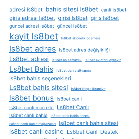
bahis sitesi ls8bet
adresi ls8bet
canli ls8bet
giris adresi ls8bet
girisi ls8bet
giris ls8bet
güncel adresi ls8bet
güncel ls8bet
kayit ls8bet
ls8bet abonelik ödemesi
ls8bet adres
ls8bet adres değişikliği
Ls8bet adresi
ls8bet anlaşmazlık
ls8bet aviator’ı oynayın
Ls8bet Bahis
ls8bet bahis altyapısı
ls8bet bahis seçenekleri
Ls8bet bahis sitesi
ls8bet bingo i̇kramiye
ls8bet bonus
ls8bet canli
Ls8bet Canlı
ls8bet canli maç izle
ls8bet canlı bahis
ls8bet canlı bahis adresi
ls8bet canlı bahis sitesi
ls8bet canlı bahis mağazaları
ls8bet canlı casino
Ls8bet Canlı Destek