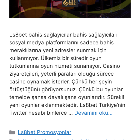
Ls8bet bahis sağlayıcılar bahis sağlayıcıları
sosyal medya platformlarını sadece bahis
meraklılarına yeni adresler sunmak için
kullanmıyor. Ülkemiz bir süredir oyun
tutkunlarına oyun hizmeti sunamıyor. Casino
ziyaretçileri, yeterli paraları olduğu sürece
casino oynamak isterler. Çünkü her şeyin
örtüştüğünü görüyorsunuz. Çünkü bu oyunlar
temelde şansa dayalı şans oyunlarıdır. Sürekli
yeni oyunlar eklenmektedir. Ls8bet Türkiye’nin
Twitter hesabı binlerce …
Devamını oku…
Kategoriler
Ls8bet Promosyonlar