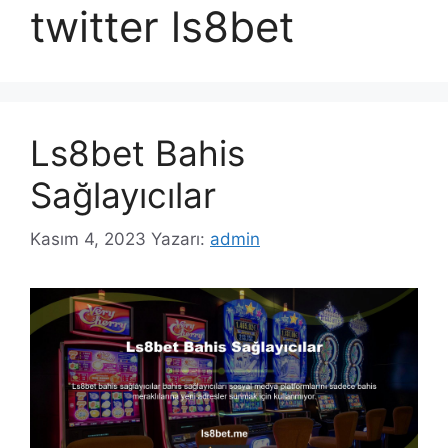
twitter ls8bet
Ls8bet Bahis
Sağlayıcılar
Kasım 4, 2023
Yazarı:
admin