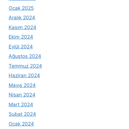
Ocak 2025
Aralık 2024
Kasım 2024
Ekim 2024
Eylül 2024
Ağustos 2024
Temmuz 2024
Haziran 2024
Mayıs 2024
Nisan 2024
Mart 2024
Şubat 2024
Ocak 2024