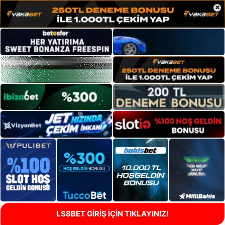
×
LS8BET GİRİŞ İÇİN TIKLAYINIZ!