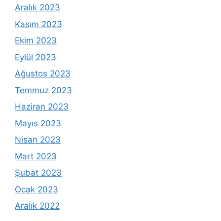
Aralık 2023
Kasım 2023
Ekim 2023
Eylül 2023
Ağustos 2023
Temmuz 2023
Haziran 2023
Mayıs 2023
Nisan 2023
Mart 2023
Şubat 2023
Ocak 2023
Aralık 2022