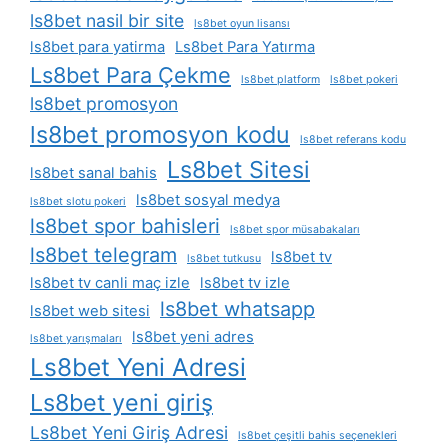
ls8bet nasil bir site
ls8bet oyun lisansı
ls8bet para yatirma
Ls8bet Para Yatırma
Ls8bet Para Çekme
ls8bet platform
ls8bet pokeri
ls8bet promosyon
ls8bet promosyon kodu
ls8bet referans kodu
Ls8bet Sitesi
ls8bet sanal bahis
ls8bet sosyal medya
ls8bet slotu pokeri
ls8bet spor bahisleri
ls8bet spor müsabakaları
ls8bet telegram
ls8bet tv
ls8bet tutkusu
ls8bet tv canli maç izle
ls8bet tv izle
ls8bet whatsapp
ls8bet web sitesi
ls8bet yeni adres
ls8bet yarışmaları
Ls8bet Yeni Adresi
Ls8bet yeni giriş
Ls8bet Yeni Giriş Adresi
ls8bet çeşitli bahis seçenekleri